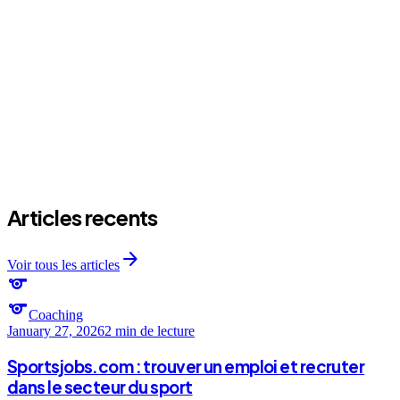
expand_more
C'est un bon exercice physique la danse collectif ?
expand_more
Ca coute combien ?
Articles recents
arrow_forward
Voir tous les articles
sports
sports
Coaching
January 27, 2026
2 min
de lecture
Sportsjobs.com : trouver un emploi et recruter
dans le secteur du sport