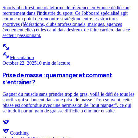
SportsJobs.fr est une plateforme de référence en France dédiée au
recrutement dans l'industrie du sport. Ce Jobboard spécialisé agit
comme un point de rencontre stratégique entre les structures
sportives (fédérations, clubs professionnels, marques, agences
événementielles) et les candidats désireux de faire carrière dans ce
secteur passionnant.
fitness_center
fitness_center
Musculation
October 22, 2025
10 min
de lecture
Prise de masse : que manger et comment
s'entraîner ?
Gagner du muscle sans prendre trop de gras, voilà le défi de tous les
sportifs qui se lancent dans une prise de masse. Trop souvent, cette
phase est confondue avec une permission de "tout manger", ce qui
se traduit par un gain de graisse difficile à éliminer ensuite.
sports
sports
Coaching