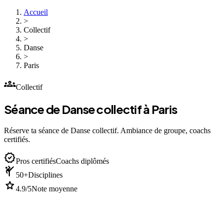
Accueil
>
Collectif
>
Danse
>
Paris
groups
Collectif
Séance de Danse collectif à Paris
Réserve ta séance de Danse collectif. Ambiance de groupe, coachs
certifiés.
verified
Pros certifiés
Coachs diplômés
sports_martial_arts
50+
Disciplines
star
4.9/5
Note moyenne