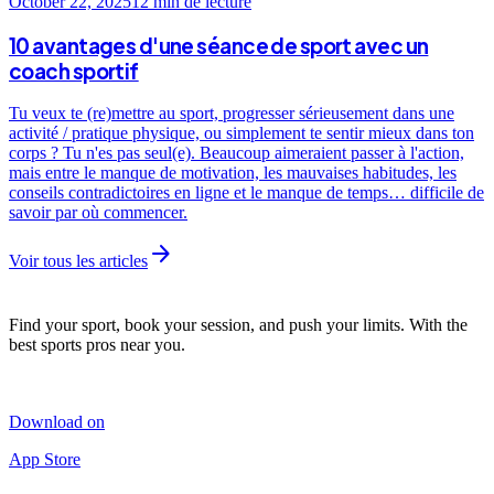
October 22, 2025
12 min
de lecture
10 avantages d'une séance de sport avec un
coach sportif
Tu veux te (re)mettre au sport, progresser sérieusement dans une
activité / pratique physique, ou simplement te sentir mieux dans ton
corps ? Tu n'es pas seul(e). Beaucoup aimeraient passer à l'action,
mais entre le manque de motivation, les mauvaises habitudes, les
conseils contradictoires en ligne et le manque de temps… difficile de
savoir par où commencer.
arrow_forward
Voir tous les articles
Find your sport, book your session, and push your limits. With the
best sports pros near you.
Download on
App Store