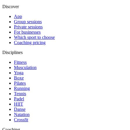
Discover
App
Group sessions
Private sessions
For businesses
Which sport to choose
Coaching pricing
Disciplines
Fitness
Musculation
Yoga
Boxe
Pilates
Running
Tennis
Padel
HIIT
Danse
Natation
Crossfit
Coaching