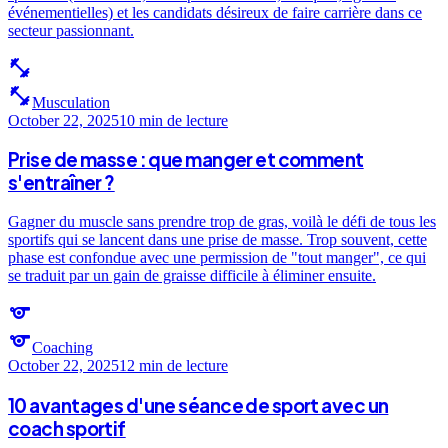
événementielles) et les candidats désireux de faire carrière dans ce
secteur passionnant.
fitness_center
fitness_center
Musculation
October 22, 2025
10 min
de lecture
Prise de masse : que manger et comment
s'entraîner ?
Gagner du muscle sans prendre trop de gras, voilà le défi de tous les
sportifs qui se lancent dans une prise de masse. Trop souvent, cette
phase est confondue avec une permission de "tout manger", ce qui
se traduit par un gain de graisse difficile à éliminer ensuite.
sports
sports
Coaching
October 22, 2025
12 min
de lecture
10 avantages d'une séance de sport avec un
coach sportif