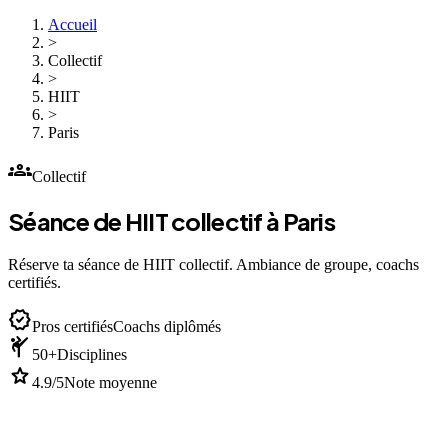
Accueil
>
Collectif
>
HIIT
>
Paris
groups
Collectif
Séance de HIIT collectif à Paris
Réserve ta séance de HIIT collectif. Ambiance de groupe, coachs
certifiés.
verified
Pros certifiés
Coachs diplômés
sports_martial_arts
50+
Disciplines
star
4.9/5
Note moyenne