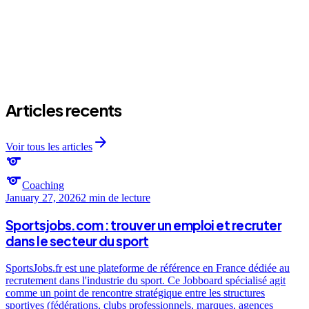
Articles recents
arrow_forward
Voir tous les articles
sports
sports
Coaching
January 27, 2026
2 min
de lecture
Sportsjobs.com : trouver un emploi et recruter
dans le secteur du sport
SportsJobs.fr est une plateforme de référence en France dédiée au
recrutement dans l'industrie du sport. Ce Jobboard spécialisé agit
comme un point de rencontre stratégique entre les structures
sportives (fédérations, clubs professionnels, marques, agences