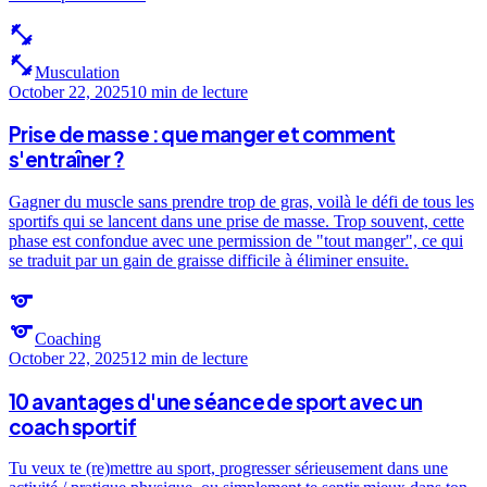
fitness_center
fitness_center
Musculation
October 22, 2025
10 min
de lecture
Prise de masse : que manger et comment
s'entraîner ?
Gagner du muscle sans prendre trop de gras, voilà le défi de tous les
sportifs qui se lancent dans une prise de masse. Trop souvent, cette
phase est confondue avec une permission de "tout manger", ce qui
se traduit par un gain de graisse difficile à éliminer ensuite.
sports
sports
Coaching
October 22, 2025
12 min
de lecture
10 avantages d'une séance de sport avec un
coach sportif
Tu veux te (re)mettre au sport, progresser sérieusement dans une