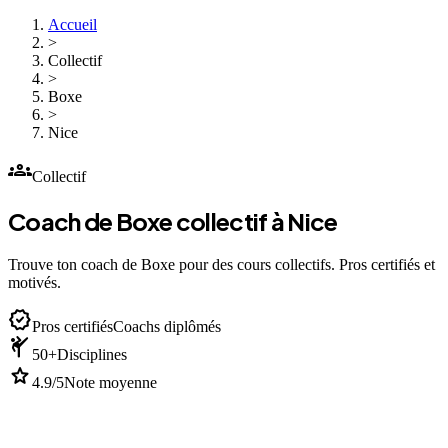
Accueil
>
Collectif
>
Boxe
>
Nice
groups
Collectif
Coach de Boxe collectif à Nice
Trouve ton coach de Boxe pour des cours collectifs. Pros certifiés et
motivés.
verified
Pros certifiés
Coachs diplômés
sports_martial_arts
50+
Disciplines
star
4.9/5
Note moyenne