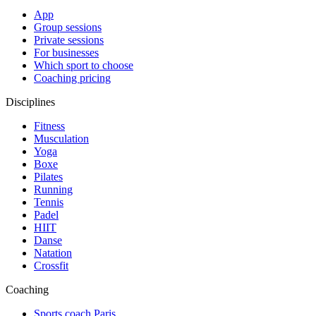
App
Group sessions
Private sessions
For businesses
Which sport to choose
Coaching pricing
Disciplines
Fitness
Musculation
Yoga
Boxe
Pilates
Running
Tennis
Padel
HIIT
Danse
Natation
Crossfit
Coaching
Sports coach Paris