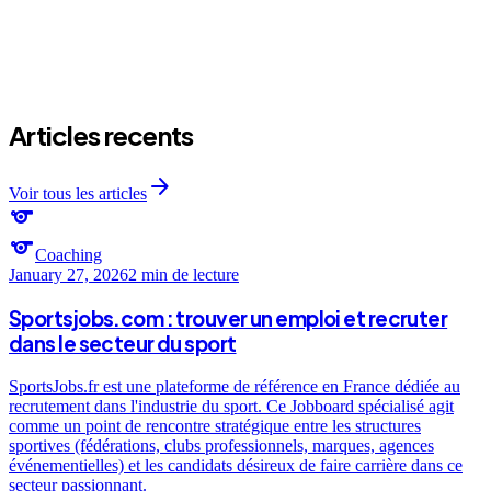
Articles recents
arrow_forward
Voir tous les articles
sports
sports
Coaching
January 27, 2026
2 min
de lecture
Sportsjobs.com : trouver un emploi et recruter
dans le secteur du sport
SportsJobs.fr est une plateforme de référence en France dédiée au
recrutement dans l'industrie du sport. Ce Jobboard spécialisé agit
comme un point de rencontre stratégique entre les structures
sportives (fédérations, clubs professionnels, marques, agences
événementielles) et les candidats désireux de faire carrière dans ce
secteur passionnant.