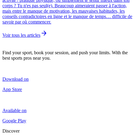
activité / pratique physique, ou simplement te sentir mieux dans ton
corps ? Tu n'es pas seul(e). Beaucoup aimeraient passer à l'action,
mais entre le manque de motivation, les mauvaises habitudes, les
conseils contradictoires en ligne et le manque de temps… difficile de
savoir par où commencer.
arrow_forward
Voir tous les articles
Find your sport, book your session, and push your limits. With the
best sports pros near you.
Download on
App Store
Available on
Google Play
Discover