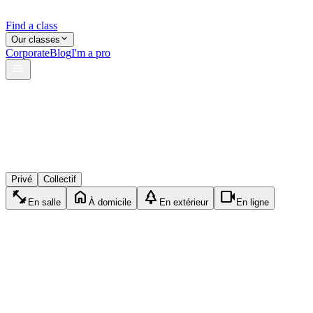
Find a class
Our classes
Corporate
Blog
I'm a pro
verified
shield
reviews
Privé
Collectif
fitness_center
home
park
videocam
En salle
À domicile
En extérieur
En ligne
MQ
Marc Q.