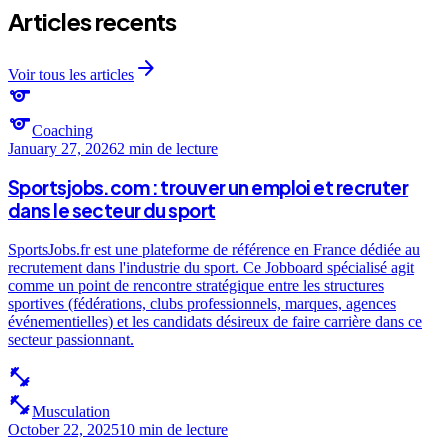
Articles recents
arrow_forward
Voir tous les articles
sports
sports
Coaching
January 27, 2026
2 min
de lecture
Sportsjobs.com : trouver un emploi et recruter
dans le secteur du sport
SportsJobs.fr est une plateforme de référence en France dédiée au
recrutement dans l'industrie du sport. Ce Jobboard spécialisé agit
comme un point de rencontre stratégique entre les structures
sportives (fédérations, clubs professionnels, marques, agences
événementielles) et les candidats désireux de faire carrière dans ce
secteur passionnant.
fitness_center
fitness_center
Musculation
October 22, 2025
10 min
de lecture