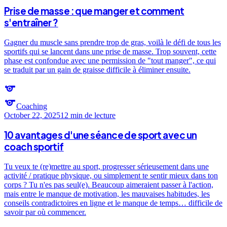
Prise de masse : que manger et comment
s'entraîner ?
Gagner du muscle sans prendre trop de gras, voilà le défi de tous les
sportifs qui se lancent dans une prise de masse. Trop souvent, cette
phase est confondue avec une permission de "tout manger", ce qui
se traduit par un gain de graisse difficile à éliminer ensuite.
sports
sports
Coaching
October 22, 2025
12 min
de lecture
10 avantages d'une séance de sport avec un
coach sportif
Tu veux te (re)mettre au sport, progresser sérieusement dans une
activité / pratique physique, ou simplement te sentir mieux dans ton
corps ? Tu n'es pas seul(e). Beaucoup aimeraient passer à l'action,
mais entre le manque de motivation, les mauvaises habitudes, les
conseils contradictoires en ligne et le manque de temps… difficile de
savoir par où commencer.