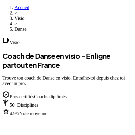
Accueil
>
Visio
>
Danse
videocam
Visio
Coach de Danse en visio - En ligne
partout en France
Trouve ton coach de Danse en visio. Entraîne-toi depuis chez toi
avec un pro.
verified
Pros certifiés
Coachs diplômés
sports_martial_arts
50+
Disciplines
star
4.9/5
Note moyenne
devices