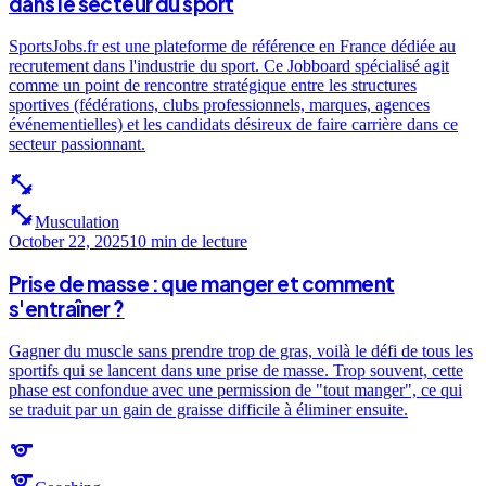
dans le secteur du sport
SportsJobs.fr est une plateforme de référence en France dédiée au
recrutement dans l'industrie du sport. Ce Jobboard spécialisé agit
comme un point de rencontre stratégique entre les structures
sportives (fédérations, clubs professionnels, marques, agences
événementielles) et les candidats désireux de faire carrière dans ce
secteur passionnant.
fitness_center
fitness_center
Musculation
October 22, 2025
10 min
de lecture
Prise de masse : que manger et comment
s'entraîner ?
Gagner du muscle sans prendre trop de gras, voilà le défi de tous les
sportifs qui se lancent dans une prise de masse. Trop souvent, cette
phase est confondue avec une permission de "tout manger", ce qui
se traduit par un gain de graisse difficile à éliminer ensuite.
sports
sports