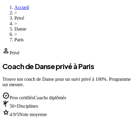
Accueil
>
Privé
>
Danse
>
Paris
person
Privé
Coach de Danse privé à Paris
Trouve ton coach de Danse pour un suivi privé à 100%. Programme
sur mesure.
verified
Pros certifiés
Coachs diplômés
sports_martial_arts
50+
Disciplines
star
4.9/5
Note moyenne