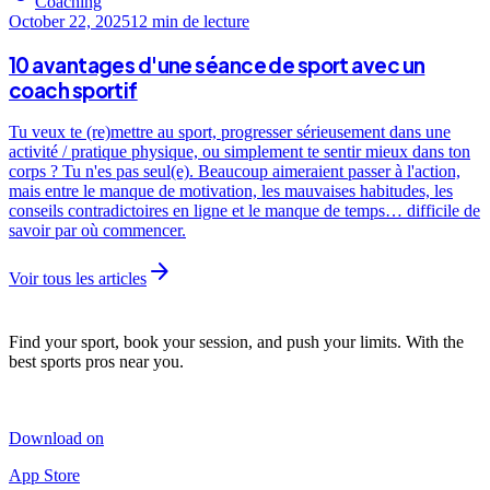
Coaching
October 22, 2025
12 min
de lecture
10 avantages d'une séance de sport avec un
coach sportif
Tu veux te (re)mettre au sport, progresser sérieusement dans une
activité / pratique physique, ou simplement te sentir mieux dans ton
corps ? Tu n'es pas seul(e). Beaucoup aimeraient passer à l'action,
mais entre le manque de motivation, les mauvaises habitudes, les
conseils contradictoires en ligne et le manque de temps… difficile de
savoir par où commencer.
arrow_forward
Voir tous les articles
Find your sport, book your session, and push your limits. With the
best sports pros near you.
Download on
App Store