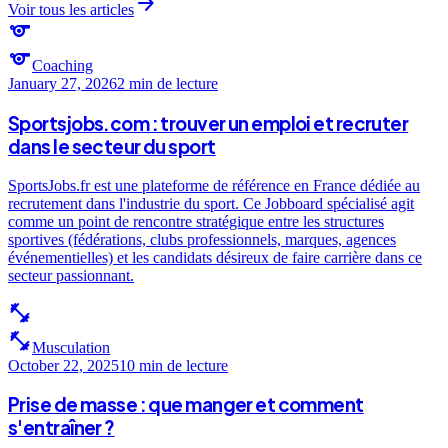
arrow_forward
Voir tous les articles
sports
sports
Coaching
January 27, 2026
2 min
de lecture
Sportsjobs.com : trouver un emploi et recruter
dans le secteur du sport
SportsJobs.fr est une plateforme de référence en France dédiée au
recrutement dans l'industrie du sport. Ce Jobboard spécialisé agit
comme un point de rencontre stratégique entre les structures
sportives (fédérations, clubs professionnels, marques, agences
événementielles) et les candidats désireux de faire carrière dans ce
secteur passionnant.
fitness_center
fitness_center
Musculation
October 22, 2025
10 min
de lecture
Prise de masse : que manger et comment
s'entraîner ?