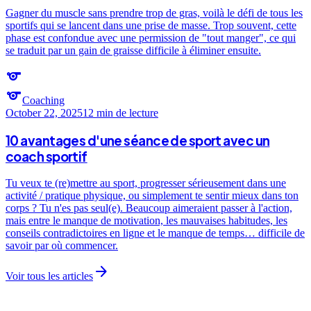
Gagner du muscle sans prendre trop de gras, voilà le défi de tous les
sportifs qui se lancent dans une prise de masse. Trop souvent, cette
phase est confondue avec une permission de "tout manger", ce qui
se traduit par un gain de graisse difficile à éliminer ensuite.
sports
sports
Coaching
October 22, 2025
12 min
de lecture
10 avantages d'une séance de sport avec un
coach sportif
Tu veux te (re)mettre au sport, progresser sérieusement dans une
activité / pratique physique, ou simplement te sentir mieux dans ton
corps ? Tu n'es pas seul(e). Beaucoup aimeraient passer à l'action,
mais entre le manque de motivation, les mauvaises habitudes, les
conseils contradictoires en ligne et le manque de temps… difficile de
savoir par où commencer.
arrow_forward
Voir tous les articles