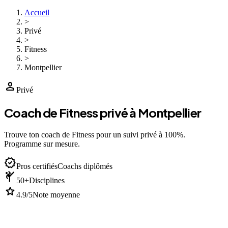
Accueil
>
Privé
>
Fitness
>
Montpellier
person
Privé
Coach de Fitness privé à Montpellier
Trouve ton coach de Fitness pour un suivi privé à 100%.
Programme sur mesure.
verified
Pros certifiés
Coachs diplômés
sports_martial_arts
50+
Disciplines
star
4.9/5
Note moyenne