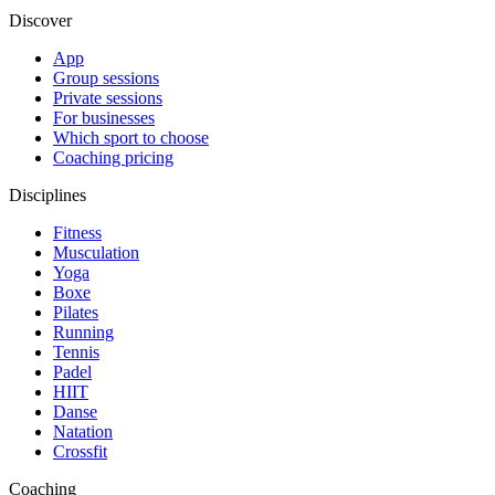
Discover
App
Group sessions
Private sessions
For businesses
Which sport to choose
Coaching pricing
Disciplines
Fitness
Musculation
Yoga
Boxe
Pilates
Running
Tennis
Padel
HIIT
Danse
Natation
Crossfit
Coaching