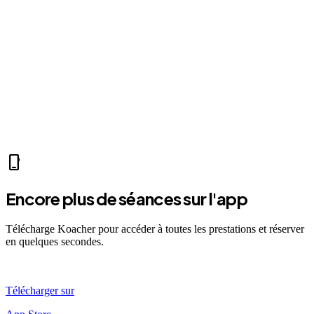
park
Mer 07:30
Ven 12:00
Dim 08:00
MP
Marc P.
self_improvement
sports_mma
fitness_center
accessibility_new
directions_run
sports_tennis
sports_tennis
local_fire_department
music_note
pool
exercise
accessibility_new
phone_iphone
Encore plus de séances sur l'app
Télécharge Koacher pour accéder à toutes les prestations et réserver
en quelques secondes.
Télécharger sur