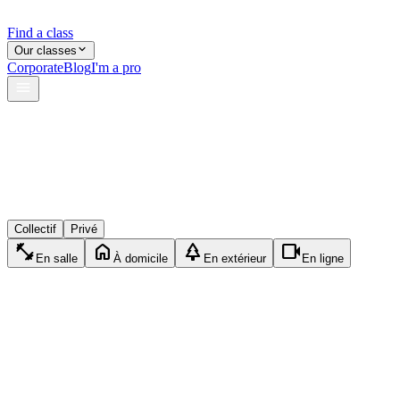
Find a class
Our classes
Corporate
Blog
I'm a pro
verified
lock
event_available
Collectif
Privé
fitness_center
home
park
videocam
En salle
À domicile
En extérieur
En ligne
fitness_center
Collectif
Fitness
45min