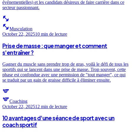
événementielles) et les candidats désireux de faire carrière dans ce
secteur passionnant.
fitness_center
fitness_center
Musculation
October 22, 2025
10 min
de lecture
Prise de masse : que manger et comment
s'entraîner ?
Gagner du muscle sans prendre trop de gras, voilà le défi de tous les
sportifs qui se lancent dans une prise de masse. Trop souvent, cette
phase est confondue avec une permission de "tout manger", ce qui
se traduit par un gain de graisse difficile à éliminer ensuite.
sports
sports
Coaching
October 22, 2025
12 min
de lecture
10 avantages d'une séance de sport avec un
coach sportif