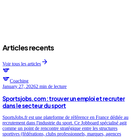
arrow_forward
Articles recents
arrow_forward
Voir tous les articles
sports
sports
Coaching
January 27, 2026
2 min
de lecture
Sportsjobs.com : trouver un emploi et recruter
dans le secteur du sport
SportsJobs.fr est une plateforme de référence en France dédiée au
recrutement dans l'industrie du sport. Ce Jobboard spécialisé agit
comme un point de rencontre stratégique entre les structures
sportives (fédérations, clubs professionnels, marques, agences