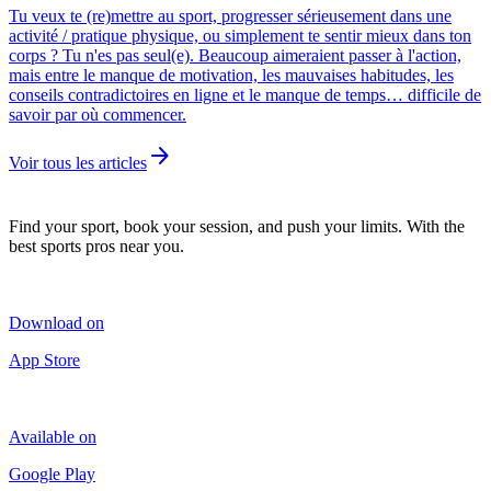
Tu veux te (re)mettre au sport, progresser sérieusement dans une
activité / pratique physique, ou simplement te sentir mieux dans ton
corps ? Tu n'es pas seul(e). Beaucoup aimeraient passer à l'action,
mais entre le manque de motivation, les mauvaises habitudes, les
conseils contradictoires en ligne et le manque de temps… difficile de
savoir par où commencer.
arrow_forward
Voir tous les articles
Find your sport, book your session, and push your limits. With the
best sports pros near you.
Download on
App Store
Available on
Google Play