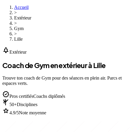
Accueil
>
Extérieur
>
Gym
>
Lille
park
Extérieur
Coach de Gym en extérieur à Lille
Trouve ton coach de Gym pour des séances en plein air. Parcs et
espaces verts.
verified
Pros certifiés
Coachs diplômés
sports_martial_arts
50+
Disciplines
star
4.9/5
Note moyenne