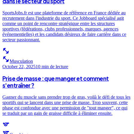
dans le secteur du sport
SportsJobs.fr est une plateforme de référence en France dédiée au
recrutement dans l'industrie du sport. Ce Jobboard spécialisé agit
comme un point de rencontre stratégique entre les structures
sportives (fédérations, clubs professionnels, marques, agences
événementielles) et les candidats désireux de faire carrière dans ce
secteur passionnant.
fitness_center
fitness_center
Musculation
October 22, 2025
10 min
de lecture
Prise de masse : que manger et comment
s'entraîner ?
Gagner du muscle sans prendre trop de gras, voilà le défi de tous les
sportifs qui se lancent dans une prise de masse. Trop souvent, cette
phase est confondue avec une permission de "tout manger", ce qui
se traduit par un gain de graisse difficile à éliminer ensuite.
sports
sports