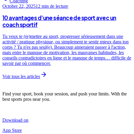
Coaching
October 22, 2025
12 min
de lecture
10 avantages d'une séance de sport avec un
coach sportif
Tu veux te (re)mettre au sport, progresser sérieusement dans une
activité / pratique physique, ou simplement te sentir mieux dans ton
corps ? Tu n'es pas seul(e). Beaucoup aimeraient passer à l'action,
mais entre le manque de motivation, les mauvaises habitudes, les
conseils contradictoires en ligne et le manque de temps… difficile de
savoir par où commencer.
arrow_forward
Voir tous les articles
Find your sport, book your session, and push your limits. With the
best sports pros near you.
Download on
App Store