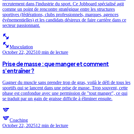
recrutement dans l'industrie du sport. Ce Jobboard spécialisé agit
comme un point de rencontre stratégique entre les structures
sportives (fédérations, clubs professionnels, marques, agences
événementielles) et les candidats désireux de faire carrière dans ce
secteur passionnant.
fitness_center
fitness_center
Musculation
October 22, 2025
10 min
de lecture
Prise de masse : que manger et comment
s'entraîner ?
Gagner du muscle sans prendre trop de gras, voilà le défi de tous les
sportifs qui se lancent dans une prise de masse. Trop souvent, cette
phase est confondue avec une permission de "tout manger", ce qui
se traduit par un gain de graisse difficile à éliminer ensuite.
sports
sports
Coaching
October 22, 2025
12 min
de lecture