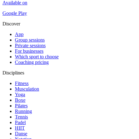
Available on
Google Play
Discover
App
Group sessions
Private sessions
For businesses
Which sport to choose
Coaching pricing
Disciplines
Fitness
Musculation
Yoga
Boxe
Pilates
Running
Tennis
Padel
HIIT
Danse