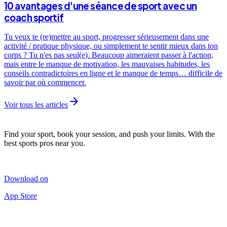
10 avantages d'une séance de sport avec un
coach sportif
Tu veux te (re)mettre au sport, progresser sérieusement dans une
activité / pratique physique, ou simplement te sentir mieux dans ton
corps ? Tu n'es pas seul(e). Beaucoup aimeraient passer à l'action,
mais entre le manque de motivation, les mauvaises habitudes, les
conseils contradictoires en ligne et le manque de temps… difficile de
savoir par où commencer.
arrow_forward
Voir tous les articles
Find your sport, book your session, and push your limits. With the
best sports pros near you.
Download on
App Store