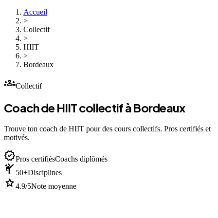
Accueil
>
Collectif
>
HIIT
>
Bordeaux
groups
Collectif
Coach de HIIT collectif à Bordeaux
Trouve ton coach de HIIT pour des cours collectifs. Pros certifiés et
motivés.
verified
Pros certifiés
Coachs diplômés
sports_martial_arts
50+
Disciplines
star
4.9/5
Note moyenne