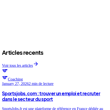
expand_more
Combien de fois par semaine ?
expand_more
C'est quoi l'ambiance ?
Articles recents
arrow_forward
Voir tous les articles
sports
sports
Coaching
January 27, 2026
2 min
de lecture
Sportsjobs.com : trouver un emploi et recruter
dans le secteur du sport
SportsJobs.fr est une plateforme de référence en France dédiée au