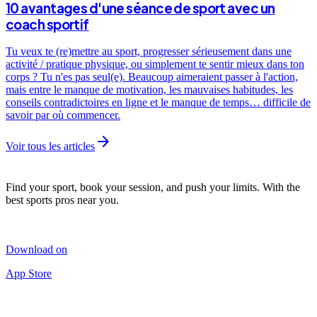
10 avantages d'une séance de sport avec un
coach sportif
Tu veux te (re)mettre au sport, progresser sérieusement dans une
activité / pratique physique, ou simplement te sentir mieux dans ton
corps ? Tu n'es pas seul(e). Beaucoup aimeraient passer à l'action,
mais entre le manque de motivation, les mauvaises habitudes, les
conseils contradictoires en ligne et le manque de temps… difficile de
savoir par où commencer.
arrow_forward
Voir tous les articles
Find your sport, book your session, and push your limits. With the
best sports pros near you.
Download on
App Store