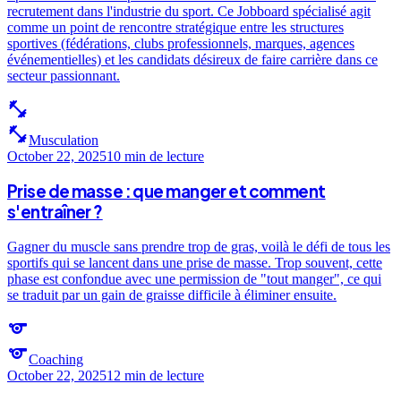
recrutement dans l'industrie du sport. Ce Jobboard spécialisé agit
comme un point de rencontre stratégique entre les structures
sportives (fédérations, clubs professionnels, marques, agences
événementielles) et les candidats désireux de faire carrière dans ce
secteur passionnant.
fitness_center
fitness_center
Musculation
October 22, 2025
10 min
de lecture
Prise de masse : que manger et comment
s'entraîner ?
Gagner du muscle sans prendre trop de gras, voilà le défi de tous les
sportifs qui se lancent dans une prise de masse. Trop souvent, cette
phase est confondue avec une permission de "tout manger", ce qui
se traduit par un gain de graisse difficile à éliminer ensuite.
sports
sports
Coaching
October 22, 2025
12 min
de lecture