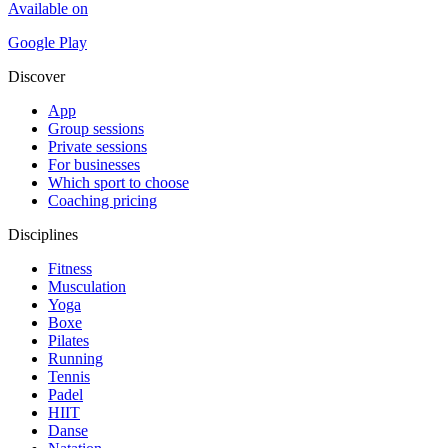
Available on
Google Play
Discover
App
Group sessions
Private sessions
For businesses
Which sport to choose
Coaching pricing
Disciplines
Fitness
Musculation
Yoga
Boxe
Pilates
Running
Tennis
Padel
HIIT
Danse