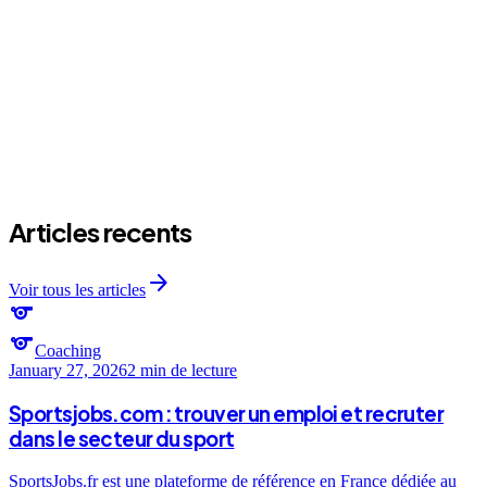
expand_more
J'attends quoi comme resultats apres un mois ?
expand_more
C'est combien une seance de HIIT prive ?
Articles recents
arrow_forward
Voir tous les articles
sports
sports
Coaching
January 27, 2026
2 min
de lecture
Sportsjobs.com : trouver un emploi et recruter
dans le secteur du sport
SportsJobs.fr est une plateforme de référence en France dédiée au