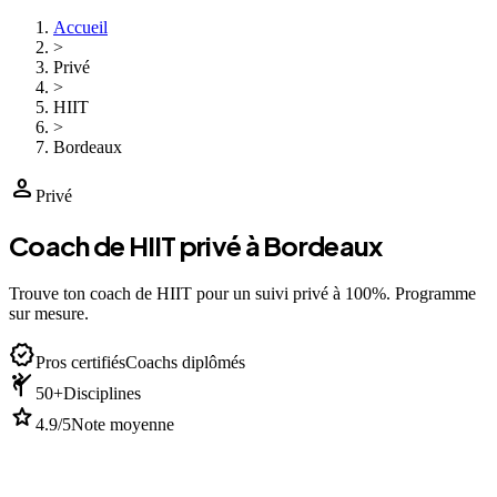
Accueil
>
Privé
>
HIIT
>
Bordeaux
person
Privé
Coach de HIIT privé à Bordeaux
Trouve ton coach de HIIT pour un suivi privé à 100%. Programme
sur mesure.
verified
Pros certifiés
Coachs diplômés
sports_martial_arts
50+
Disciplines
star
4.9/5
Note moyenne