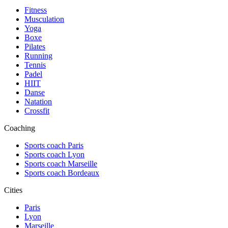
Fitness
Musculation
Yoga
Boxe
Pilates
Running
Tennis
Padel
HIIT
Danse
Natation
Crossfit
Coaching
Sports coach Paris
Sports coach Lyon
Sports coach Marseille
Sports coach Bordeaux
Cities
Paris
Lyon
Marseille