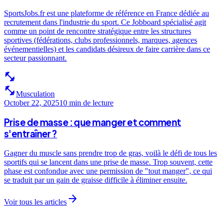
SportsJobs.fr est une plateforme de référence en France dédiée au
recrutement dans l'industrie du sport. Ce Jobboard spécialisé agit
comme un point de rencontre stratégique entre les structures
sportives (fédérations, clubs professionnels, marques, agences
événementielles) et les candidats désireux de faire carrière dans ce
secteur passionnant.
fitness_center
fitness_center
Musculation
October 22, 2025
10 min
de lecture
Prise de masse : que manger et comment
s'entraîner ?
Gagner du muscle sans prendre trop de gras, voilà le défi de tous les
sportifs qui se lancent dans une prise de masse. Trop souvent, cette
phase est confondue avec une permission de "tout manger", ce qui
se traduit par un gain de graisse difficile à éliminer ensuite.
arrow_forward
Voir tous les articles