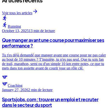
arrow_forward
Voir tous les articles
directions_run
directions_run
Running
October 13, 2025
13 min
de lecture
Que manger avant une course pour maximiser ses
performance ?
Tu t'es déjà demandé que manger avant une course pour ne pas caler
au bout de 10 minutes ? T'inquiète, tu n'es pas seul. Que tu sois fan
de trail, marathon, semi ou d'un simple 10 km entre potes, ce que tu
mets dans ton assiette avant de courir joue un rôle clé.
sports
sports
Coaching
January 27, 2026
2 min
de lecture
Sportsjobs.com : trouver un emploi et recruter
dans le secteur du sport