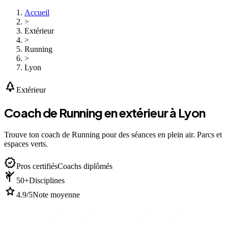
Accueil
>
Extérieur
>
Running
>
Lyon
park
Extérieur
Coach de Running en extérieur à Lyon
Trouve ton coach de Running pour des séances en plein air. Parcs et
espaces verts.
verified
Pros certifiés
Coachs diplômés
sports_martial_arts
50+
Disciplines
star
4.9/5
Note moyenne