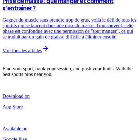
Prise de masse : que manger et comment
s'entraîner ?
Gagner du muscle sans prendre trop de gras, voilà le défi de tous les
sportifs qui se lancent dans une prise de masse. Trop souvent, cette
phase est confondue avec une permission de "tout manger", ce qui
se traduit par un gain de graisse difficile à éliminer ensuite.
arrow_forward
Voir tous les articles
Find your sport, book your session, and push your limits. With the
best sports pros near you.
Download on
App Store
Available on
Google Play