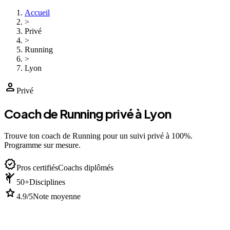
Accueil
>
Privé
>
Running
>
Lyon
person
Privé
Coach de Running privé à Lyon
Trouve ton coach de Running pour un suivi privé à 100%.
Programme sur mesure.
verified
Pros certifiés
Coachs diplômés
sports_martial_arts
50+
Disciplines
star
4.9/5
Note moyenne