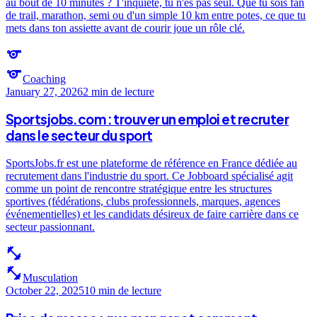
au bout de 10 minutes ? T'inquiète, tu n'es pas seul. Que tu sois fan
de trail, marathon, semi ou d'un simple 10 km entre potes, ce que tu
mets dans ton assiette avant de courir joue un rôle clé.
sports
sports
Coaching
January 27, 2026
2 min
de lecture
Sportsjobs.com : trouver un emploi et recruter
dans le secteur du sport
SportsJobs.fr est une plateforme de référence en France dédiée au
recrutement dans l'industrie du sport. Ce Jobboard spécialisé agit
comme un point de rencontre stratégique entre les structures
sportives (fédérations, clubs professionnels, marques, agences
événementielles) et les candidats désireux de faire carrière dans ce
secteur passionnant.
fitness_center
fitness_center
Musculation
October 22, 2025
10 min
de lecture