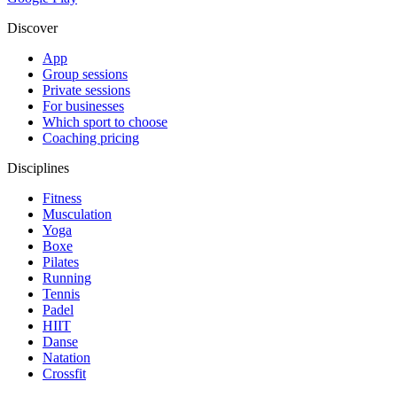
Discover
App
Group sessions
Private sessions
For businesses
Which sport to choose
Coaching pricing
Disciplines
Fitness
Musculation
Yoga
Boxe
Pilates
Running
Tennis
Padel
HIIT
Danse
Natation
Crossfit