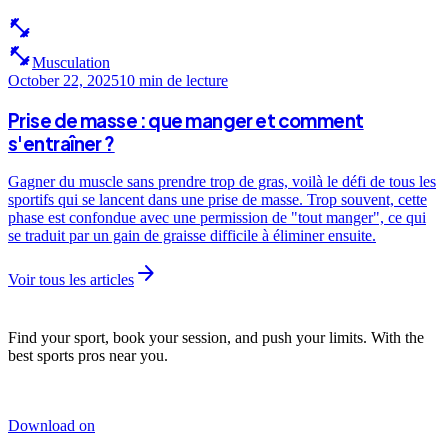
fitness_center
fitness_center
Musculation
October 22, 2025
10 min
de lecture
Prise de masse : que manger et comment
s'entraîner ?
Gagner du muscle sans prendre trop de gras, voilà le défi de tous les
sportifs qui se lancent dans une prise de masse. Trop souvent, cette
phase est confondue avec une permission de "tout manger", ce qui
se traduit par un gain de graisse difficile à éliminer ensuite.
arrow_forward
Voir tous les articles
Find your sport, book your session, and push your limits. With the
best sports pros near you.
Download on