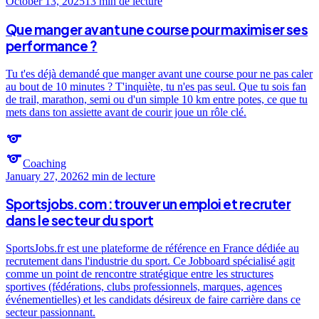
October 13, 2025
13 min
de lecture
Que manger avant une course pour maximiser ses
performance ?
Tu t'es déjà demandé que manger avant une course pour ne pas caler
au bout de 10 minutes ? T'inquiète, tu n'es pas seul. Que tu sois fan
de trail, marathon, semi ou d'un simple 10 km entre potes, ce que tu
mets dans ton assiette avant de courir joue un rôle clé.
sports
sports
Coaching
January 27, 2026
2 min
de lecture
Sportsjobs.com : trouver un emploi et recruter
dans le secteur du sport
SportsJobs.fr est une plateforme de référence en France dédiée au
recrutement dans l'industrie du sport. Ce Jobboard spécialisé agit
comme un point de rencontre stratégique entre les structures
sportives (fédérations, clubs professionnels, marques, agences
événementielles) et les candidats désireux de faire carrière dans ce
secteur passionnant.