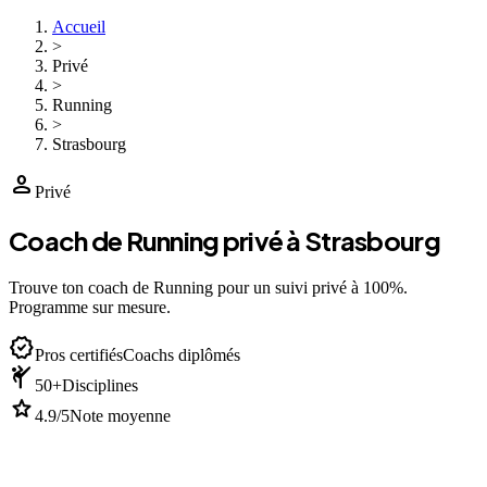
Accueil
>
Privé
>
Running
>
Strasbourg
person
Privé
Coach de Running privé à Strasbourg
Trouve ton coach de Running pour un suivi privé à 100%.
Programme sur mesure.
verified
Pros certifiés
Coachs diplômés
sports_martial_arts
50+
Disciplines
star
4.9/5
Note moyenne