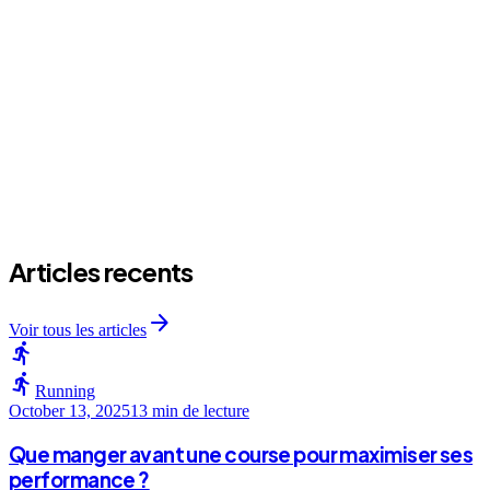
arrow_forward
Articles recents
arrow_forward
Voir tous les articles
directions_run
directions_run
Running
October 13, 2025
13 min
de lecture
Que manger avant une course pour maximiser ses
performance ?