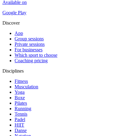
Available on
Google Play
Discover
App
Group sessions
Private sessions
For businesses
Which sport to choose
Coaching pricing
Disciplines
Fitness
Musculation
Yoga
Boxe
Pilates
Running
Tennis
Padel
HIIT
Danse
Natation