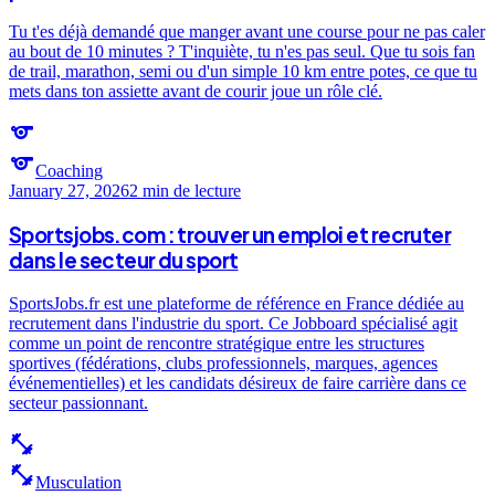
Tu t'es déjà demandé que manger avant une course pour ne pas caler
au bout de 10 minutes ? T'inquiète, tu n'es pas seul. Que tu sois fan
de trail, marathon, semi ou d'un simple 10 km entre potes, ce que tu
mets dans ton assiette avant de courir joue un rôle clé.
sports
sports
Coaching
January 27, 2026
2 min
de lecture
Sportsjobs.com : trouver un emploi et recruter
dans le secteur du sport
SportsJobs.fr est une plateforme de référence en France dédiée au
recrutement dans l'industrie du sport. Ce Jobboard spécialisé agit
comme un point de rencontre stratégique entre les structures
sportives (fédérations, clubs professionnels, marques, agences
événementielles) et les candidats désireux de faire carrière dans ce
secteur passionnant.
fitness_center
fitness_center
Musculation