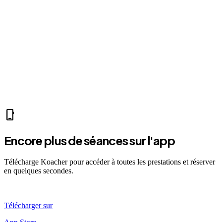
videocam
Mer 07:30
Ven 12:00
Dim 08:00
HL
Hugo L.
self_improvement
sports_mma
fitness_center
accessibility_new
sports_tennis
sports_tennis
local_fire_department
music_note
pool
exercise
fitness_center
accessibility_new
phone_iphone
Encore plus de séances sur l'app
Télécharge Koacher pour accéder à toutes les prestations et réserver
en quelques secondes.
Télécharger sur