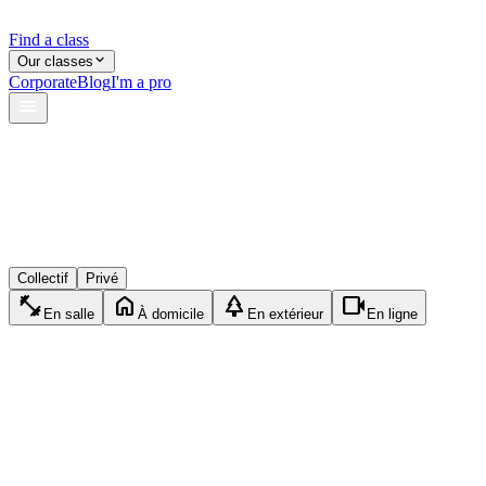
Find a class
Our classes
Corporate
Blog
I'm a pro
verified
lock
event_available
Collectif
Privé
fitness_center
home
park
videocam
En salle
À domicile
En extérieur
En ligne
directions_run
Privé
Running
45min