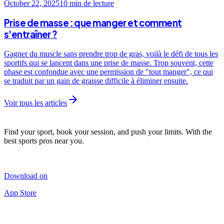
October 22, 2025
10 min
de lecture
Prise de masse : que manger et comment
s'entraîner ?
Gagner du muscle sans prendre trop de gras, voilà le défi de tous les
sportifs qui se lancent dans une prise de masse. Trop souvent, cette
phase est confondue avec une permission de "tout manger", ce qui
se traduit par un gain de graisse difficile à éliminer ensuite.
arrow_forward
Voir tous les articles
Find your sport, book your session, and push your limits. With the
best sports pros near you.
Download on
App Store