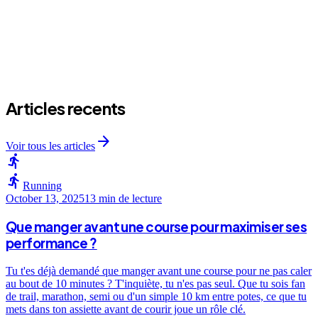
arrow_forward
arrow_forward
arrow_forward
Articles recents
arrow_forward
Voir tous les articles
directions_run
directions_run
Running
October 13, 2025
13 min
de lecture
Que manger avant une course pour maximiser ses
performance ?
Tu t'es déjà demandé que manger avant une course pour ne pas caler
au bout de 10 minutes ? T'inquiète, tu n'es pas seul. Que tu sois fan
de trail, marathon, semi ou d'un simple 10 km entre potes, ce que tu
mets dans ton assiette avant de courir joue un rôle clé.