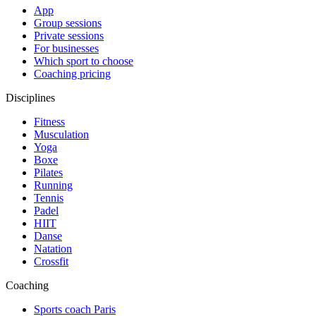
App
Group sessions
Private sessions
For businesses
Which sport to choose
Coaching pricing
Disciplines
Fitness
Musculation
Yoga
Boxe
Pilates
Running
Tennis
Padel
HIIT
Danse
Natation
Crossfit
Coaching
Sports coach Paris