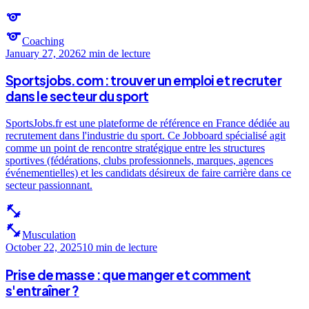
sports
sports
Coaching
January 27, 2026
2 min
de lecture
Sportsjobs.com : trouver un emploi et recruter
dans le secteur du sport
SportsJobs.fr est une plateforme de référence en France dédiée au
recrutement dans l'industrie du sport. Ce Jobboard spécialisé agit
comme un point de rencontre stratégique entre les structures
sportives (fédérations, clubs professionnels, marques, agences
événementielles) et les candidats désireux de faire carrière dans ce
secteur passionnant.
fitness_center
fitness_center
Musculation
October 22, 2025
10 min
de lecture
Prise de masse : que manger et comment
s'entraîner ?