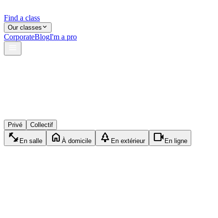
Find a class
Our classes
Corporate
Blog
I'm a pro
verified
shield
reviews
Privé
Collectif
fitness_center
home
park
videocam
En salle
À domicile
En extérieur
En ligne
EZ
Emma Z.