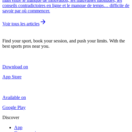
mais entre le manque de motivation, les mauvaises habitudes, les
conseils contradictoires en ligne et le manque de temps… difficile de
savoir par où commencer.
arrow_forward
Voir tous les articles
Find your sport, book your session, and push your limits. With the
best sports pros near you.
Download on
App Store
Available on
Google Play
Discover
App