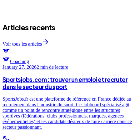
Articles recents
arrow_forward
Voir tous les articles
sports
sports
Coaching
January 27, 2026
2 min
de lecture
Sportsjobs.com : trouver un emploi et recruter
dans le secteur du sport
SportsJobs.fr est une plateforme de référence en France dédiée au
recrutement dans l'industrie du sport. Ce Jobboard spécialisé agit
comme un point de rencontre stratégique entre les structures
sportives (fédérations, clubs professionnels, marques, agences
événementielles) et les candidats désireux de faire carrière dans ce
secteur passionnant.
fitness_center