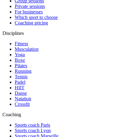
Group sessions
Private sessions
For businesses
Which sport to choose
Coaching pricing
Disciplines
Fitness
Musculation
Yoga
Boxe
Pilates
Running
Tennis
Padel
HIIT
Danse
Natation
Crossfit
Coaching
Sports coach Paris
Sports coach Lyon
Sports coach Marseille