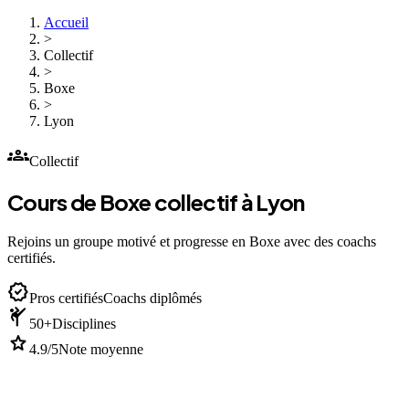
Accueil
>
Collectif
>
Boxe
>
Lyon
groups
Collectif
Cours de Boxe collectif à Lyon
Rejoins un groupe motivé et progresse en Boxe avec des coachs
certifiés.
verified
Pros certifiés
Coachs diplômés
sports_martial_arts
50+
Disciplines
star
4.9/5
Note moyenne