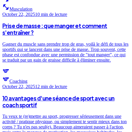
fitness_center
Musculation
October 22, 2025
10 min
de lecture
Prise de masse : que manger et comment
s'entraîner ?
Gagner du muscle sans prendre trop de gras, voilà le défi de tous les
sportifs qui se lancent dans une prise de masse. Trop souvent, cette
phase est confondue avec une permission de "tout manger", ce qui
se traduit par un gain de graisse difficile à éliminer ensuite.
sports
sports
Coaching
October 22, 2025
12 min
de lecture
10 avantages d'une séance de sport avec un
coach sportif
Tu veux te (re)mettre au sport, progresser sérieusement dans une
activité / pratique physique, ou simplement te sentir mieux dans ton
corps ? Tu n'es pas seul(e). Beaucoup aimeraient passer à l'action,