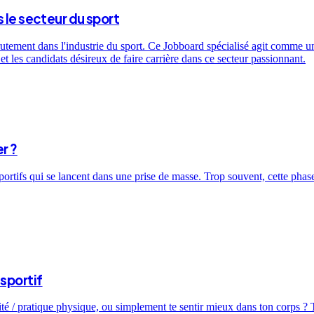
 le secteur du sport
utement dans l'industrie du sport. Ce Jobboard spécialisé agit comme un 
t les candidats désireux de faire carrière dans ce secteur passionnant.
r ?
sportifs qui se lancent dans une prise de masse. Trop souvent, cette ph
sportif
ité / pratique physique, ou simplement te sentir mieux dans ton corps ? T