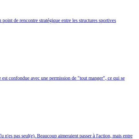
point de rencontre stratégique entre les structures sportives
ase est confondue avec une permission de "tout manger", ce qui se
u n'es pas seul(e). Beaucoup aimeraient passer à l'action, mais entre