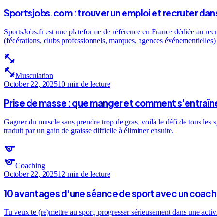
Sportsjobs.com : trouver un emploi et recruter dans
SportsJobs.fr est une plateforme de référence en France dédiée au recr
(fédérations, clubs professionnels, marques, agences événementielles) e
fitness_center
fitness_center
Musculation
October 22, 2025
10 min
de lecture
Prise de masse : que manger et comment s'entraîne
Gagner du muscle sans prendre trop de gras, voilà le défi de tous les 
traduit par un gain de graisse difficile à éliminer ensuite.
sports
sports
Coaching
October 22, 2025
12 min
de lecture
10 avantages d'une séance de sport avec un coach 
Tu veux te (re)mettre au sport, progresser sérieusement dans une activ