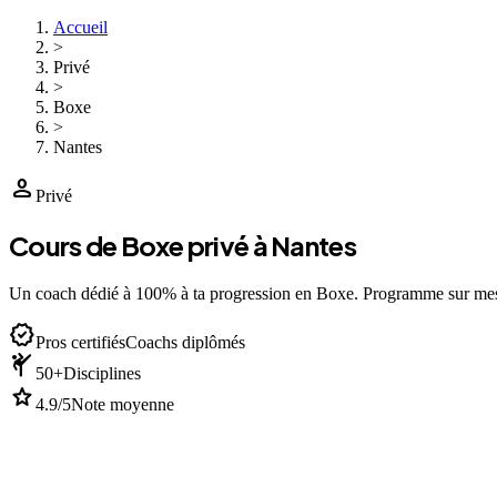
Accueil
>
Privé
>
Boxe
>
Nantes
person
Privé
Cours de Boxe privé à Nantes
Un coach dédié à 100% à ta progression en Boxe. Programme sur me
verified
Pros certifiés
Coachs diplômés
sports_martial_arts
50+
Disciplines
star
4.9/5
Note moyenne