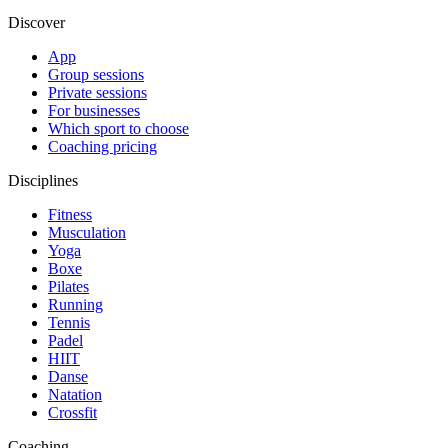
Discover
App
Group sessions
Private sessions
For businesses
Which sport to choose
Coaching pricing
Disciplines
Fitness
Musculation
Yoga
Boxe
Pilates
Running
Tennis
Padel
HIIT
Danse
Natation
Crossfit
Coaching