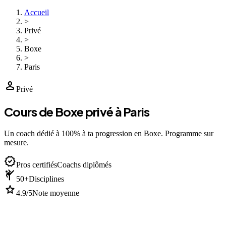
Accueil
>
Privé
>
Boxe
>
Paris
person
Privé
Cours de Boxe privé à Paris
Un coach dédié à 100% à ta progression en Boxe. Programme sur
mesure.
verified
Pros certifiés
Coachs diplômés
sports_martial_arts
50+
Disciplines
star
4.9/5
Note moyenne