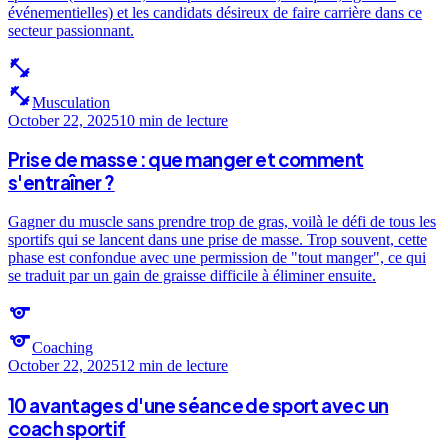
événementielles) et les candidats désireux de faire carrière dans ce
secteur passionnant.
fitness_center
fitness_center
Musculation
October 22, 2025
10 min
de lecture
Prise de masse : que manger et comment
s'entraîner ?
Gagner du muscle sans prendre trop de gras, voilà le défi de tous les
sportifs qui se lancent dans une prise de masse. Trop souvent, cette
phase est confondue avec une permission de "tout manger", ce qui
se traduit par un gain de graisse difficile à éliminer ensuite.
sports
sports
Coaching
October 22, 2025
12 min
de lecture
10 avantages d'une séance de sport avec un
coach sportif