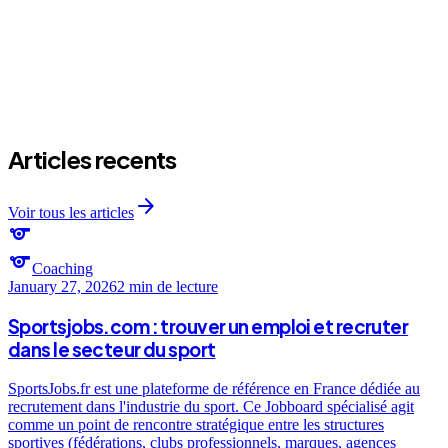
Articles recents
arrow_forward
Voir tous les articles
sports
sports
Coaching
January 27, 2026
2 min
de lecture
Sportsjobs.com : trouver un emploi et recruter
dans le secteur du sport
SportsJobs.fr est une plateforme de référence en France dédiée au
recrutement dans l'industrie du sport. Ce Jobboard spécialisé agit
comme un point de rencontre stratégique entre les structures
sportives (fédérations, clubs professionnels, marques, agences