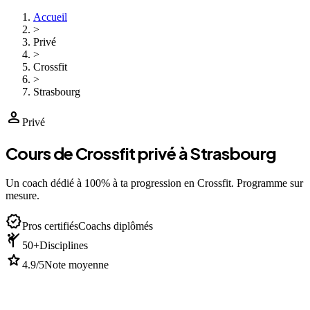
Accueil
>
Privé
>
Crossfit
>
Strasbourg
person
Privé
Cours de Crossfit privé à Strasbourg
Un coach dédié à 100% à ta progression en Crossfit. Programme sur
mesure.
verified
Pros certifiés
Coachs diplômés
sports_martial_arts
50+
Disciplines
star
4.9/5
Note moyenne