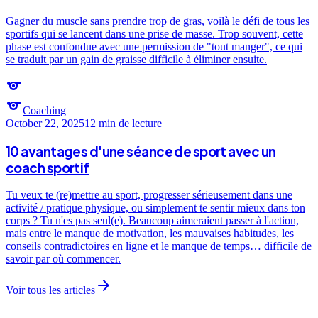
Gagner du muscle sans prendre trop de gras, voilà le défi de tous les
sportifs qui se lancent dans une prise de masse. Trop souvent, cette
phase est confondue avec une permission de "tout manger", ce qui
se traduit par un gain de graisse difficile à éliminer ensuite.
sports
sports
Coaching
October 22, 2025
12 min
de lecture
10 avantages d'une séance de sport avec un
coach sportif
Tu veux te (re)mettre au sport, progresser sérieusement dans une
activité / pratique physique, ou simplement te sentir mieux dans ton
corps ? Tu n'es pas seul(e). Beaucoup aimeraient passer à l'action,
mais entre le manque de motivation, les mauvaises habitudes, les
conseils contradictoires en ligne et le manque de temps… difficile de
savoir par où commencer.
arrow_forward
Voir tous les articles