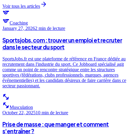
arrow_forward
Voir tous les articles
sports
sports
Coaching
January 27, 2026
2 min
de lecture
Sportsjobs.com : trouver un emploi et recruter
dans le secteur du sport
SportsJobs.fr est une plateforme de référence en France dédiée au
recrutement dans l'industrie du sport. Ce Jobboard spécialisé agit
comme un point de rencontre stratégique entre les structures
sportives (fédérations, clubs professionnels, marques, agences
événementielles) et les candidats désireux de faire carrière dans ce
secteur passionnant.
fitness_center
fitness_center
Musculation
October 22, 2025
10 min
de lecture
Prise de masse : que manger et comment
s'entraîner ?