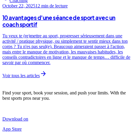
Coaching
October 22, 2025
12 min
de lecture
10 avantages d'une séance de sport avec un
coach sportif
Tu veux te (re)mettre au sport, progresser sérieusement dans une
activité / pratique physique, ou simplement te sentir mieux dans ton
corps ? Tu n'es pas seul(e). Beaucoup aimeraient passer à l'action,
mais entre le manque de motivation, les mauvaises habitudes, les
conseils contradictoires en ligne et le manque de temps… difficile de
savoir par où commencer.
arrow_forward
Voir tous les articles
Find your sport, book your session, and push your limits. With the
best sports pros near you.
Download on
App Store