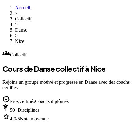
Accueil
>
Collectif
>
Danse
>
Nice
groups
Collectif
Cours de Danse collectif à Nice
Rejoins un groupe motivé et progresse en Danse avec des coachs
certifiés.
verified
Pros certifiés
Coachs diplômés
sports_martial_arts
50+
Disciplines
star
4.9/5
Note moyenne