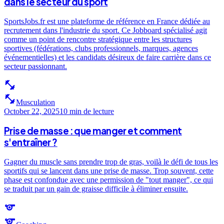
dans le secteur du sport
SportsJobs.fr est une plateforme de référence en France dédiée au
recrutement dans l'industrie du sport. Ce Jobboard spécialisé agit
comme un point de rencontre stratégique entre les structures
sportives (fédérations, clubs professionnels, marques, agences
événementielles) et les candidats désireux de faire carrière dans ce
secteur passionnant.
fitness_center
fitness_center
Musculation
October 22, 2025
10 min
de lecture
Prise de masse : que manger et comment
s'entraîner ?
Gagner du muscle sans prendre trop de gras, voilà le défi de tous les
sportifs qui se lancent dans une prise de masse. Trop souvent, cette
phase est confondue avec une permission de "tout manger", ce qui
se traduit par un gain de graisse difficile à éliminer ensuite.
sports
sports