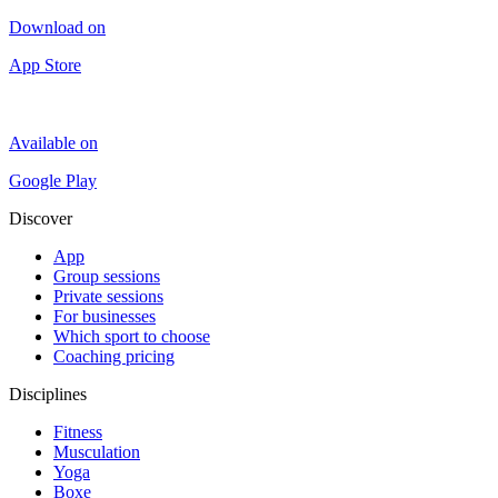
Download on
App Store
Available on
Google Play
Discover
App
Group sessions
Private sessions
For businesses
Which sport to choose
Coaching pricing
Disciplines
Fitness
Musculation
Yoga
Boxe