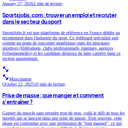
January 27, 2026
2 min
de lecture
Sportsjobs.com : trouver un emploi et recruter
dans le secteur du sport
SportsJobs.fr est une plateforme de référence en France dédiée au
recrutement dans l'industrie du sport. Ce Jobboard spécialisé agit
comme un point de rencontre stratégique entre les structures
sportives (fédérations, clubs professionnels, marques, agences
événementielles) et les candidats désireux de faire carrière dans ce
secteur passionnant.
fitness_center
fitness_center
Musculation
October 22, 2025
10 min
de lecture
Prise de masse : que manger et comment
s'entraîner ?
Gagner du muscle sans prendre trop de gras, voilà le défi de tous les
sportifs qui se lancent dans une prise de masse. Trop souvent, cette
phase est confondue avec une permission de "tout manger", ce qui