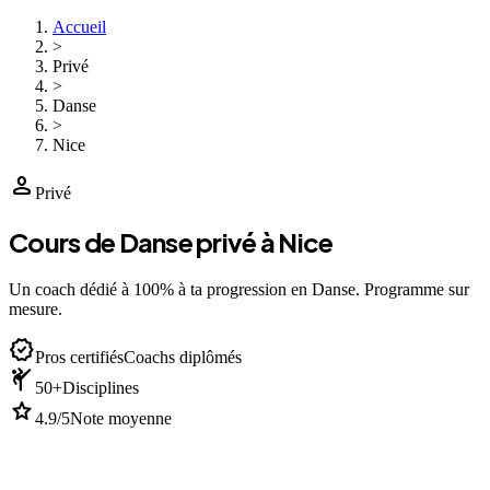
Accueil
>
Privé
>
Danse
>
Nice
person
Privé
Cours de Danse privé à Nice
Un coach dédié à 100% à ta progression en Danse. Programme sur
mesure.
verified
Pros certifiés
Coachs diplômés
sports_martial_arts
50+
Disciplines
star
4.9/5
Note moyenne