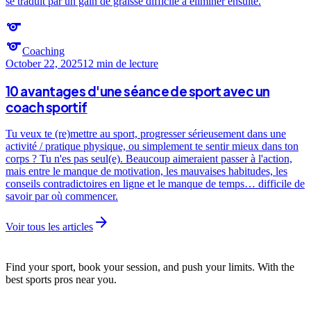
se traduit par un gain de graisse difficile à éliminer ensuite.
sports
sports
Coaching
October 22, 2025
12 min
de lecture
10 avantages d'une séance de sport avec un
coach sportif
Tu veux te (re)mettre au sport, progresser sérieusement dans une
activité / pratique physique, ou simplement te sentir mieux dans ton
corps ? Tu n'es pas seul(e). Beaucoup aimeraient passer à l'action,
mais entre le manque de motivation, les mauvaises habitudes, les
conseils contradictoires en ligne et le manque de temps… difficile de
savoir par où commencer.
arrow_forward
Voir tous les articles
Find your sport, book your session, and push your limits. With the
best sports pros near you.