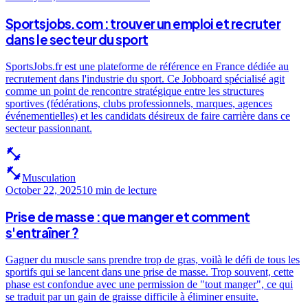
Sportsjobs.com : trouver un emploi et recruter
dans le secteur du sport
SportsJobs.fr est une plateforme de référence en France dédiée au
recrutement dans l'industrie du sport. Ce Jobboard spécialisé agit
comme un point de rencontre stratégique entre les structures
sportives (fédérations, clubs professionnels, marques, agences
événementielles) et les candidats désireux de faire carrière dans ce
secteur passionnant.
fitness_center
fitness_center
Musculation
October 22, 2025
10 min
de lecture
Prise de masse : que manger et comment
s'entraîner ?
Gagner du muscle sans prendre trop de gras, voilà le défi de tous les
sportifs qui se lancent dans une prise de masse. Trop souvent, cette
phase est confondue avec une permission de "tout manger", ce qui
se traduit par un gain de graisse difficile à éliminer ensuite.