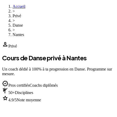
Accueil
>
Privé
>
Danse
>
Nantes
person
Privé
Cours de Danse privé à Nantes
Un coach dédié à 100% à ta progression en Danse. Programme sur
mesure.
verified
Pros certifiés
Coachs diplômés
sports_martial_arts
50+
Disciplines
star
4.9/5
Note moyenne