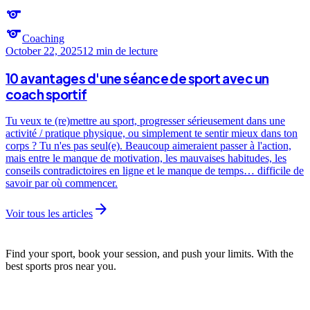
sports
sports
Coaching
October 22, 2025
12 min
de lecture
10 avantages d'une séance de sport avec un
coach sportif
Tu veux te (re)mettre au sport, progresser sérieusement dans une
activité / pratique physique, ou simplement te sentir mieux dans ton
corps ? Tu n'es pas seul(e). Beaucoup aimeraient passer à l'action,
mais entre le manque de motivation, les mauvaises habitudes, les
conseils contradictoires en ligne et le manque de temps… difficile de
savoir par où commencer.
arrow_forward
Voir tous les articles
Find your sport, book your session, and push your limits. With the
best sports pros near you.