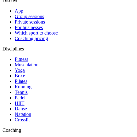
Discover
App
Group sessions
Private sessions
For businesses
Which sport to choose
Coaching pricing
Disciplines
Fitness
Musculation
Yoga
Boxe
Pilates
Running
Tennis
Padel
HIIT
Danse
Natation
Crossfit
Coaching