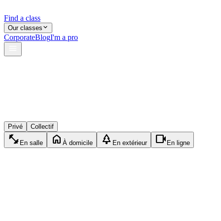
Find a class
Our classes
Corporate
Blog
I'm a pro
verified
shield
reviews
Privé
Collectif
fitness_center
home
park
videocam
En salle
À domicile
En extérieur
En ligne
TK
Thomas K.