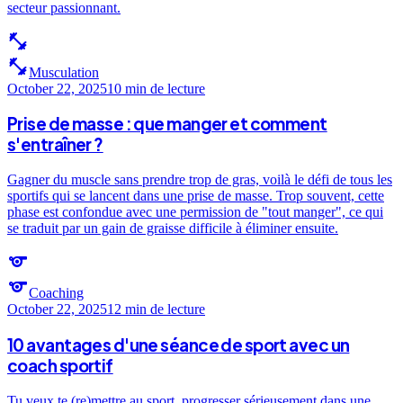
secteur passionnant.
fitness_center
fitness_center
Musculation
October 22, 2025
10 min
de lecture
Prise de masse : que manger et comment
s'entraîner ?
Gagner du muscle sans prendre trop de gras, voilà le défi de tous les
sportifs qui se lancent dans une prise de masse. Trop souvent, cette
phase est confondue avec une permission de "tout manger", ce qui
se traduit par un gain de graisse difficile à éliminer ensuite.
sports
sports
Coaching
October 22, 2025
12 min
de lecture
10 avantages d'une séance de sport avec un
coach sportif
Tu veux te (re)mettre au sport, progresser sérieusement dans une