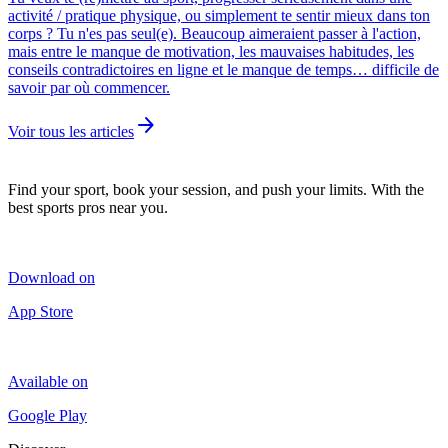
activité / pratique physique, ou simplement te sentir mieux dans ton
corps ? Tu n'es pas seul(e). Beaucoup aimeraient passer à l'action,
mais entre le manque de motivation, les mauvaises habitudes, les
conseils contradictoires en ligne et le manque de temps… difficile de
savoir par où commencer.
arrow_forward
Voir tous les articles
Find your sport, book your session, and push your limits. With the
best sports pros near you.
Download on
App Store
Available on
Google Play