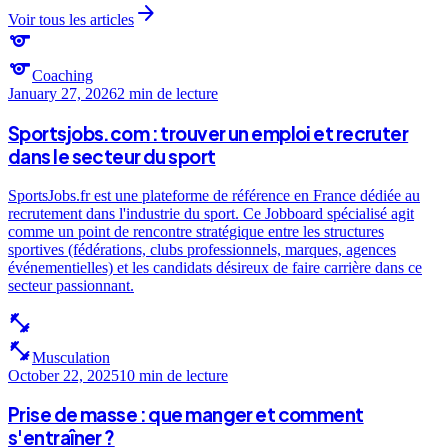
arrow_forward
Voir tous les articles
sports
sports
Coaching
January 27, 2026
2 min
de lecture
Sportsjobs.com : trouver un emploi et recruter
dans le secteur du sport
SportsJobs.fr est une plateforme de référence en France dédiée au
recrutement dans l'industrie du sport. Ce Jobboard spécialisé agit
comme un point de rencontre stratégique entre les structures
sportives (fédérations, clubs professionnels, marques, agences
événementielles) et les candidats désireux de faire carrière dans ce
secteur passionnant.
fitness_center
fitness_center
Musculation
October 22, 2025
10 min
de lecture
Prise de masse : que manger et comment
s'entraîner ?