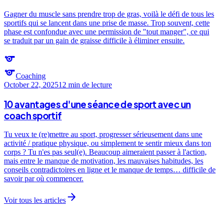
Gagner du muscle sans prendre trop de gras, voilà le défi de tous les
sportifs qui se lancent dans une prise de masse. Trop souvent, cette
phase est confondue avec une permission de "tout manger", ce qui
se traduit par un gain de graisse difficile à éliminer ensuite.
sports
sports
Coaching
October 22, 2025
12 min
de lecture
10 avantages d'une séance de sport avec un
coach sportif
Tu veux te (re)mettre au sport, progresser sérieusement dans une
activité / pratique physique, ou simplement te sentir mieux dans ton
corps ? Tu n'es pas seul(e). Beaucoup aimeraient passer à l'action,
mais entre le manque de motivation, les mauvaises habitudes, les
conseils contradictoires en ligne et le manque de temps… difficile de
savoir par où commencer.
arrow_forward
Voir tous les articles