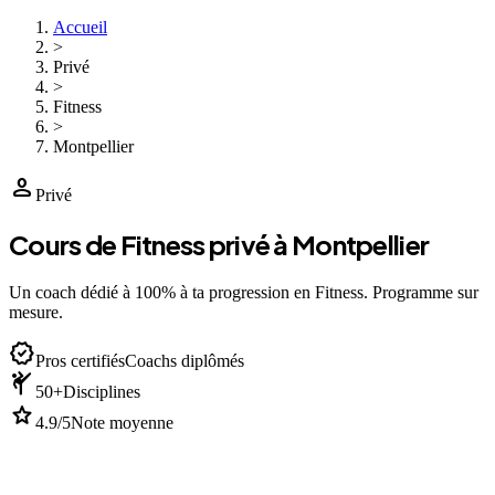
Accueil
>
Privé
>
Fitness
>
Montpellier
person
Privé
Cours de Fitness privé à Montpellier
Un coach dédié à 100% à ta progression en Fitness. Programme sur
mesure.
verified
Pros certifiés
Coachs diplômés
sports_martial_arts
50+
Disciplines
star
4.9/5
Note moyenne