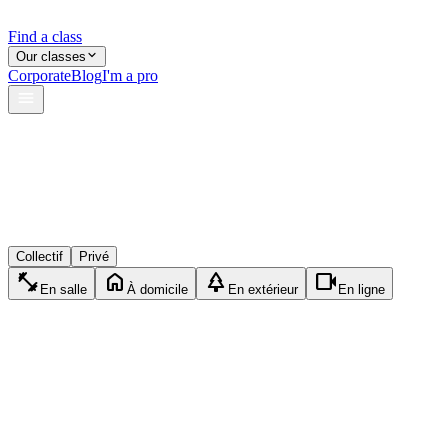
Find a class
Our classes
Corporate
Blog
I'm a pro
verified
lock
event_available
Collectif
Privé
fitness_center
home
park
videocam
En salle
À domicile
En extérieur
En ligne
fitness_center
Privé
Fitness
1h