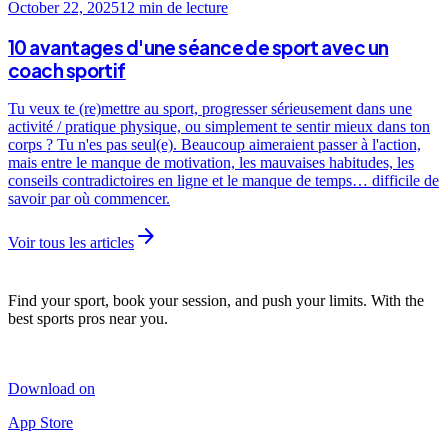
October 22, 2025
12 min
de lecture
10 avantages d'une séance de sport avec un
coach sportif
Tu veux te (re)mettre au sport, progresser sérieusement dans une
activité / pratique physique, ou simplement te sentir mieux dans ton
corps ? Tu n'es pas seul(e). Beaucoup aimeraient passer à l'action,
mais entre le manque de motivation, les mauvaises habitudes, les
conseils contradictoires en ligne et le manque de temps… difficile de
savoir par où commencer.
arrow_forward
Voir tous les articles
Find your sport, book your session, and push your limits. With the
best sports pros near you.
Download on
App Store