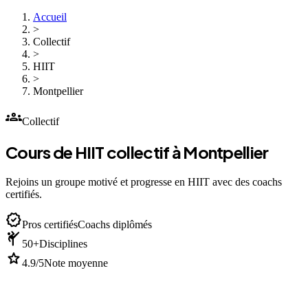
Accueil
>
Collectif
>
HIIT
>
Montpellier
groups
Collectif
Cours de HIIT collectif à Montpellier
Rejoins un groupe motivé et progresse en HIIT avec des coachs
certifiés.
verified
Pros certifiés
Coachs diplômés
sports_martial_arts
50+
Disciplines
star
4.9/5
Note moyenne