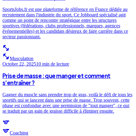
SportsJobs.fr est une plateforme de référence en France dédiée au
recrutement dans l'industrie du sport. Ce Jobboard spécialisé agit
comme un point de rencontre stratégique entre les structures
sportives (fédérations, clubs professionnels, marques, agences
événementielles) et les candidats désireux de faire carrière dans ce
secteur passionnant.
fitness_center
fitness_center
Musculation
October 22, 2025
10 min
de lecture
Prise de masse : que manger et comment
s'entraîner ?
Gagner du muscle sans prendre trop de gras, voilà le défi de tous les
sportifs qui se lancent dans une prise de masse. Trop souvent, cette
phase est confondue avec une permission de "tout manger", ce qui
se traduit par un gain de graisse difficile à éliminer ensuite.
sports
sports
Coaching