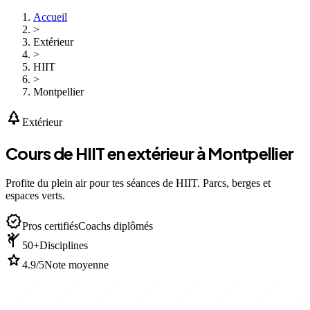
Accueil
>
Extérieur
>
HIIT
>
Montpellier
park
Extérieur
Cours de HIIT en extérieur à Montpellier
Profite du plein air pour tes séances de HIIT. Parcs, berges et
espaces verts.
verified
Pros certifiés
Coachs diplômés
sports_martial_arts
50+
Disciplines
star
4.9/5
Note moyenne