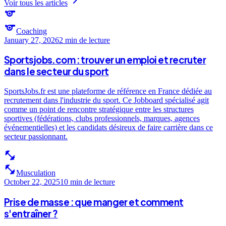
Voir tous les articles
sports
sports
Coaching
January 27, 2026
2 min
de lecture
Sportsjobs.com : trouver un emploi et recruter
dans le secteur du sport
SportsJobs.fr est une plateforme de référence en France dédiée au
recrutement dans l'industrie du sport. Ce Jobboard spécialisé agit
comme un point de rencontre stratégique entre les structures
sportives (fédérations, clubs professionnels, marques, agences
événementielles) et les candidats désireux de faire carrière dans ce
secteur passionnant.
fitness_center
fitness_center
Musculation
October 22, 2025
10 min
de lecture
Prise de masse : que manger et comment
s'entraîner ?