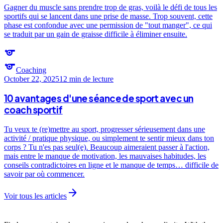
Gagner du muscle sans prendre trop de gras, voilà le défi de tous les
sportifs qui se lancent dans une prise de masse. Trop souvent, cette
phase est confondue avec une permission de "tout manger", ce qui
se traduit par un gain de graisse difficile à éliminer ensuite.
sports
sports
Coaching
October 22, 2025
12 min
de lecture
10 avantages d'une séance de sport avec un
coach sportif
Tu veux te (re)mettre au sport, progresser sérieusement dans une
activité / pratique physique, ou simplement te sentir mieux dans ton
corps ? Tu n'es pas seul(e). Beaucoup aimeraient passer à l'action,
mais entre le manque de motivation, les mauvaises habitudes, les
conseils contradictoires en ligne et le manque de temps… difficile de
savoir par où commencer.
arrow_forward
Voir tous les articles