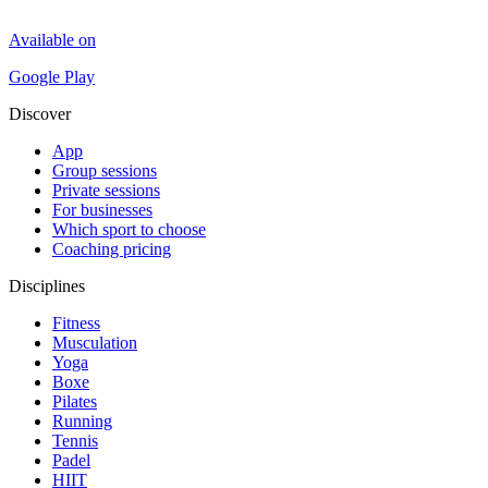
Available on
Google Play
Discover
App
Group sessions
Private sessions
For businesses
Which sport to choose
Coaching pricing
Disciplines
Fitness
Musculation
Yoga
Boxe
Pilates
Running
Tennis
Padel
HIIT