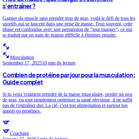
s'entraîner ?
Gagner du muscle sans prendre trop de gras, voilà le défi de tous les
sportifs qui se lancent dans une prise de masse. Trop souvent, cette
phase est confondue avec une permission de "tout manger", ce qui
se traduit par un gain de graisse difficile à éliminer ensuite.
fitness_center
fitness_center
Musculation
September 17, 2025
10 min
de lecture
Combien de protéine par jour pour la musculation :
Guide complet
Si tu veux vraiment prendre de la masse musculaire, perdre un peu
de gras, ou tout simplement optimiser ta santé physique, il ne suffit
pas de t'entraîner dur. La clé, c'est ton alimentation et surtout ton
apport en protéines.
sports
sports
Coaching
January 27, 2026
2 min
de lecture