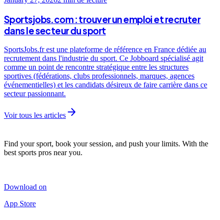
Sportsjobs.com : trouver un emploi et recruter
dans le secteur du sport
SportsJobs.fr est une plateforme de référence en France dédiée au
recrutement dans l'industrie du sport. Ce Jobboard spécialisé agit
comme un point de rencontre stratégique entre les structures
sportives (fédérations, clubs professionnels, marques, agences
événementielles) et les candidats désireux de faire carrière dans ce
secteur passionnant.
arrow_forward
Voir tous les articles
Find your sport, book your session, and push your limits. With the
best sports pros near you.
Download on
App Store