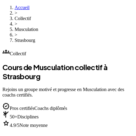
Accueil
>
Collectif
>
Musculation
>
Strasbourg
groups
Collectif
Cours de Musculation collectif à
Strasbourg
Rejoins un groupe motivé et progresse en Musculation avec des
coachs certifiés.
verified
Pros certifiés
Coachs diplômés
sports_martial_arts
50+
Disciplines
star
4.9/5
Note moyenne