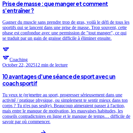
Prise de masse : que manger et comment
s'entraîner ?
Gagner du muscle sans prendre trop de gras, voilà le défi de tous les
sportifs qui se lancent dans une prise de masse. Trop souvent, cette
phase est confondue avec une permission de "tout manger", ce qui
se traduit par un gain de graisse difficile à éliminer ensuite.
sports
sports
Coaching
October 22, 2025
12 min
de lecture
10 avantages d'une séance de sport avec un
coach sportif
Tu veux te (re)mettre au sport, progresser sérieusement dans une
activité / pratique physique, ou simplement te sentir mieux dans ton
corps ? Tu n'es pas seul(e). Beaucoup aimeraient passer à l'action,
mais entre le manque de motivation, les mauvaises habitudes, les
conseils contradictoires en ligne et le manque de temps… difficile de
savoir par où commencer.
arrow_forward