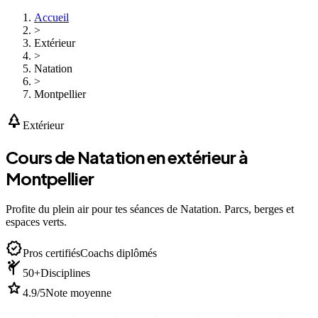
Accueil
>
Extérieur
>
Natation
>
Montpellier
park
Extérieur
Cours de Natation en extérieur à
Montpellier
Profite du plein air pour tes séances de Natation. Parcs, berges et
espaces verts.
verified
Pros certifiés
Coachs diplômés
sports_martial_arts
50+
Disciplines
star
4.9/5
Note moyenne