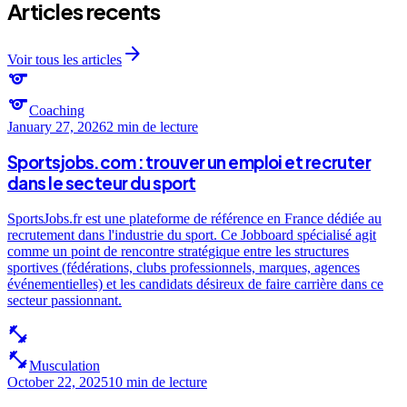
Articles recents
arrow_forward
Voir tous les articles
sports
sports
Coaching
January 27, 2026
2 min
de lecture
Sportsjobs.com : trouver un emploi et recruter
dans le secteur du sport
SportsJobs.fr est une plateforme de référence en France dédiée au
recrutement dans l'industrie du sport. Ce Jobboard spécialisé agit
comme un point de rencontre stratégique entre les structures
sportives (fédérations, clubs professionnels, marques, agences
événementielles) et les candidats désireux de faire carrière dans ce
secteur passionnant.
fitness_center
fitness_center
Musculation
October 22, 2025
10 min
de lecture