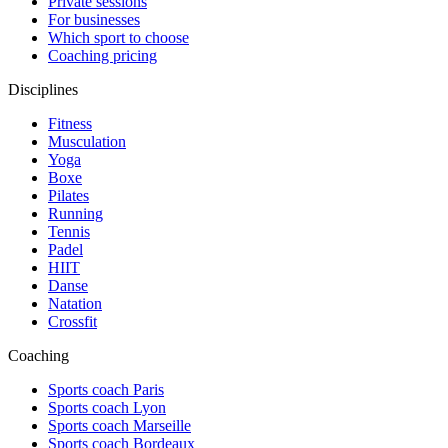
Private sessions
For businesses
Which sport to choose
Coaching pricing
Disciplines
Fitness
Musculation
Yoga
Boxe
Pilates
Running
Tennis
Padel
HIIT
Danse
Natation
Crossfit
Coaching
Sports coach Paris
Sports coach Lyon
Sports coach Marseille
Sports coach Bordeaux