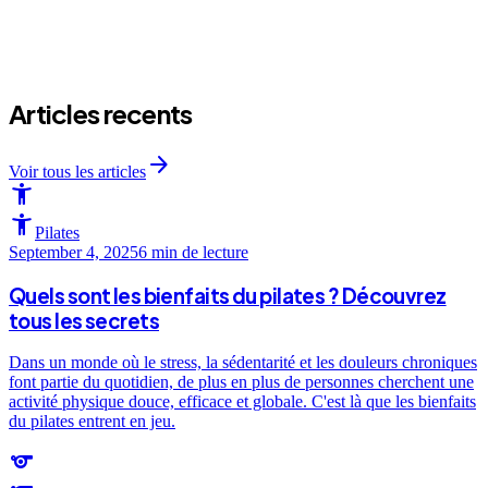
arrow_forward
Articles recents
arrow_forward
Voir tous les articles
accessibility_new
accessibility_new
Pilates
September 4, 2025
6 min
de lecture
Quels sont les bienfaits du pilates ? Découvrez
tous les secrets
Dans un monde où le stress, la sédentarité et les douleurs chroniques
font partie du quotidien, de plus en plus de personnes cherchent une
activité physique douce, efficace et globale. C'est là que les bienfaits
du pilates entrent en jeu.
sports