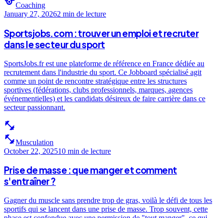
sports
Coaching
January 27, 2026
2 min
de lecture
Sportsjobs.com : trouver un emploi et recruter
dans le secteur du sport
SportsJobs.fr est une plateforme de référence en France dédiée au
recrutement dans l'industrie du sport. Ce Jobboard spécialisé agit
comme un point de rencontre stratégique entre les structures
sportives (fédérations, clubs professionnels, marques, agences
événementielles) et les candidats désireux de faire carrière dans ce
secteur passionnant.
fitness_center
fitness_center
Musculation
October 22, 2025
10 min
de lecture
Prise de masse : que manger et comment
s'entraîner ?
Gagner du muscle sans prendre trop de gras, voilà le défi de tous les
sportifs qui se lancent dans une prise de masse. Trop souvent, cette
phase est confondue avec une permission de "tout manger", ce qui