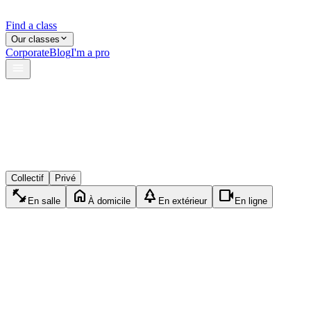
Find a class
Our classes
Corporate
Blog
I'm a pro
verified
lock
event_available
Collectif
Privé
fitness_center
home
park
videocam
En salle
À domicile
En extérieur
En ligne
accessibility_new
Collectif
Pilates
1h