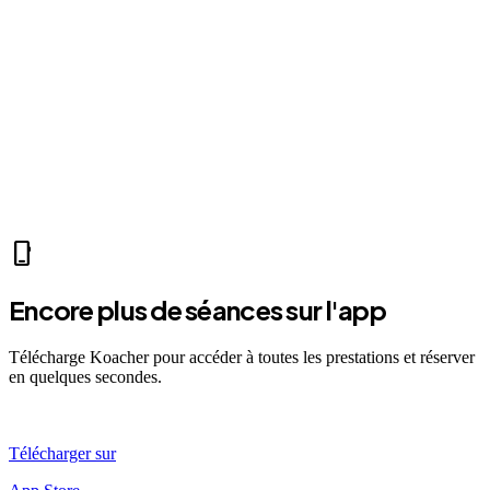
home
Mer 07:30
Ven 12:00
Dim 08:00
LP
Léa P.
self_improvement
sports_mma
fitness_center
directions_run
sports_tennis
sports_tennis
local_fire_department
music_note
pool
exercise
fitness_center
accessibility_new
phone_iphone
Encore plus de séances sur l'app
Télécharge Koacher pour accéder à toutes les prestations et réserver
en quelques secondes.
Télécharger sur