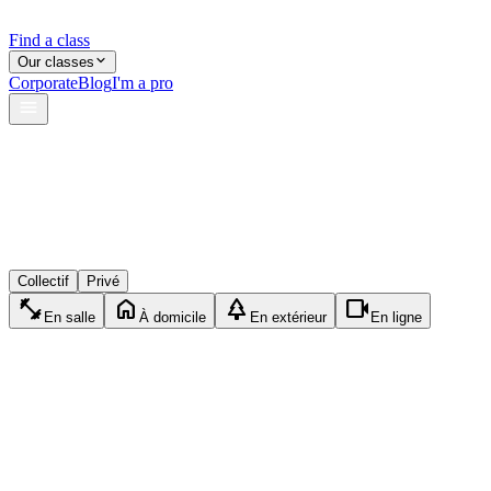
Find a class
Our classes
Corporate
Blog
I'm a pro
verified
lock
event_available
Collectif
Privé
fitness_center
home
park
videocam
En salle
À domicile
En extérieur
En ligne
sports_tennis
Privé
Tennis
1h30