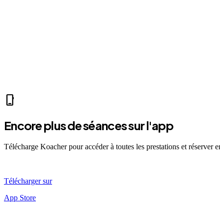
park
Mer 07:30
Ven 12:00
Dim 08:00
ME
Marc E.
self_improvement
sports_mma
fitness_center
accessibility_new
directions_run
sports_tennis
local_fire_depart
phone_iphone
Encore plus de séances sur l'app
Télécharge Koacher pour accéder à toutes les prestations et réserver 
Télécharger sur
App Store