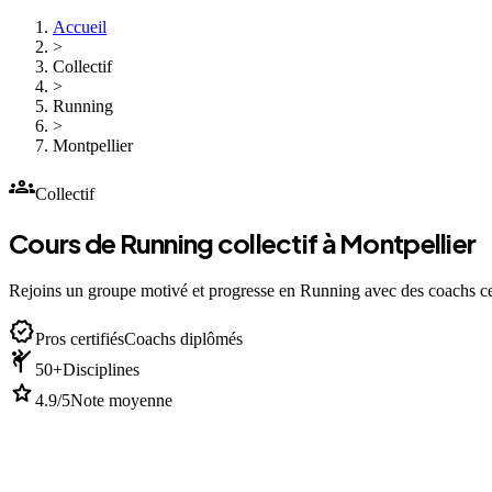
Accueil
>
Collectif
>
Running
>
Montpellier
groups
Collectif
Cours de Running collectif à Montpellier
Rejoins un groupe motivé et progresse en Running avec des coachs cer
verified
Pros certifiés
Coachs diplômés
sports_martial_arts
50+
Disciplines
star
4.9/5
Note moyenne