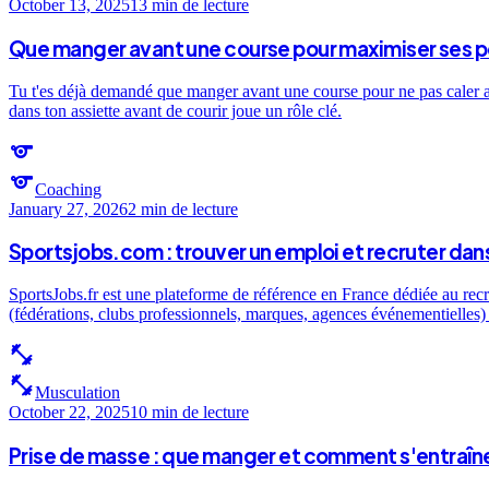
October 13, 2025
13 min
de lecture
Que manger avant une course pour maximiser ses 
Tu t'es déjà demandé que manger avant une course pour ne pas caler au 
dans ton assiette avant de courir joue un rôle clé.
sports
sports
Coaching
January 27, 2026
2 min
de lecture
Sportsjobs.com : trouver un emploi et recruter dans
SportsJobs.fr est une plateforme de référence en France dédiée au recr
(fédérations, clubs professionnels, marques, agences événementielles) e
fitness_center
fitness_center
Musculation
October 22, 2025
10 min
de lecture
Prise de masse : que manger et comment s'entraîne