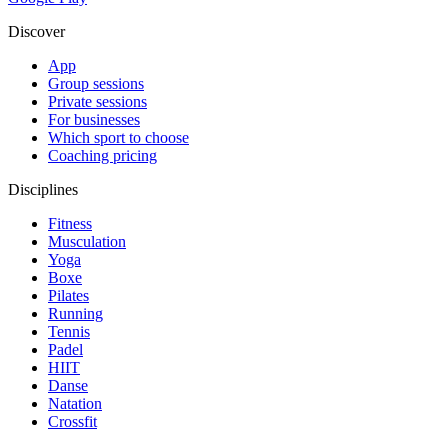
Discover
App
Group sessions
Private sessions
For businesses
Which sport to choose
Coaching pricing
Disciplines
Fitness
Musculation
Yoga
Boxe
Pilates
Running
Tennis
Padel
HIIT
Danse
Natation
Crossfit