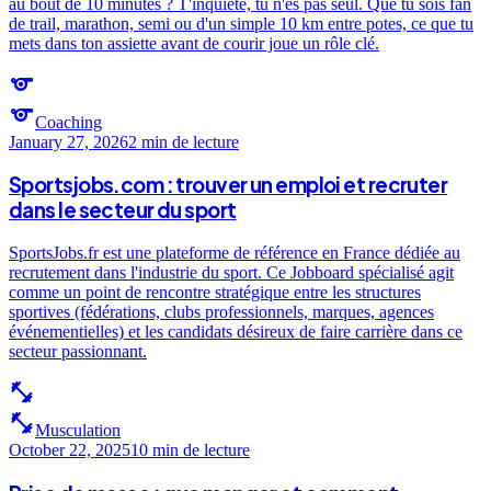
au bout de 10 minutes ? T'inquiète, tu n'es pas seul. Que tu sois fan
de trail, marathon, semi ou d'un simple 10 km entre potes, ce que tu
mets dans ton assiette avant de courir joue un rôle clé.
sports
sports
Coaching
January 27, 2026
2 min
de lecture
Sportsjobs.com : trouver un emploi et recruter
dans le secteur du sport
SportsJobs.fr est une plateforme de référence en France dédiée au
recrutement dans l'industrie du sport. Ce Jobboard spécialisé agit
comme un point de rencontre stratégique entre les structures
sportives (fédérations, clubs professionnels, marques, agences
événementielles) et les candidats désireux de faire carrière dans ce
secteur passionnant.
fitness_center
fitness_center
Musculation
October 22, 2025
10 min
de lecture