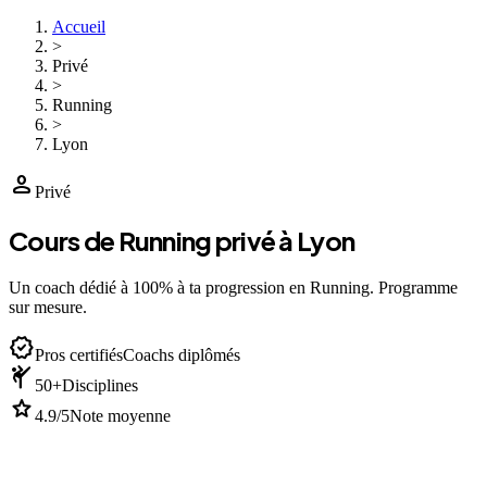
Accueil
>
Privé
>
Running
>
Lyon
person
Privé
Cours de Running privé à Lyon
Un coach dédié à 100% à ta progression en Running. Programme
sur mesure.
verified
Pros certifiés
Coachs diplômés
sports_martial_arts
50+
Disciplines
star
4.9/5
Note moyenne