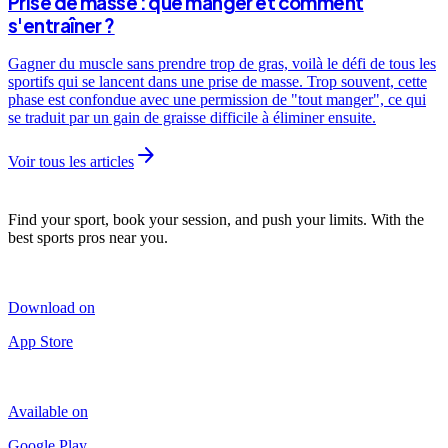
Prise de masse : que manger et comment
s'entraîner ?
Gagner du muscle sans prendre trop de gras, voilà le défi de tous les
sportifs qui se lancent dans une prise de masse. Trop souvent, cette
phase est confondue avec une permission de "tout manger", ce qui
se traduit par un gain de graisse difficile à éliminer ensuite.
arrow_forward
Voir tous les articles
Find your sport, book your session, and push your limits. With the
best sports pros near you.
Download on
App Store
Available on
Google Play