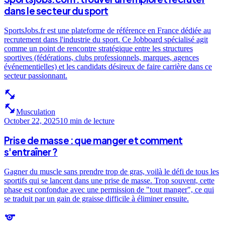
dans le secteur du sport
SportsJobs.fr est une plateforme de référence en France dédiée au
recrutement dans l'industrie du sport. Ce Jobboard spécialisé agit
comme un point de rencontre stratégique entre les structures
sportives (fédérations, clubs professionnels, marques, agences
événementielles) et les candidats désireux de faire carrière dans ce
secteur passionnant.
fitness_center
fitness_center
Musculation
October 22, 2025
10 min
de lecture
Prise de masse : que manger et comment
s'entraîner ?
Gagner du muscle sans prendre trop de gras, voilà le défi de tous les
sportifs qui se lancent dans une prise de masse. Trop souvent, cette
phase est confondue avec une permission de "tout manger", ce qui
se traduit par un gain de graisse difficile à éliminer ensuite.
sports