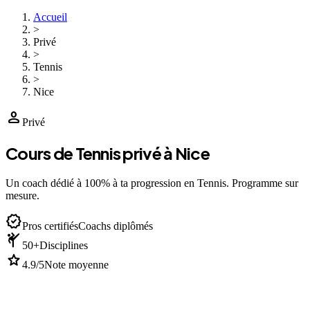
Accueil
>
Privé
>
Tennis
>
Nice
person
Privé
Cours de Tennis privé à Nice
Un coach dédié à 100% à ta progression en Tennis. Programme sur
mesure.
verified
Pros certifiés
Coachs diplômés
sports_martial_arts
50+
Disciplines
star
4.9/5
Note moyenne