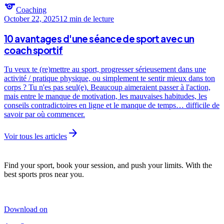
sports
Coaching
October 22, 2025
12 min
de lecture
10 avantages d'une séance de sport avec un
coach sportif
Tu veux te (re)mettre au sport, progresser sérieusement dans une
activité / pratique physique, ou simplement te sentir mieux dans ton
corps ? Tu n'es pas seul(e). Beaucoup aimeraient passer à l'action,
mais entre le manque de motivation, les mauvaises habitudes, les
conseils contradictoires en ligne et le manque de temps… difficile de
savoir par où commencer.
arrow_forward
Voir tous les articles
Find your sport, book your session, and push your limits. With the
best sports pros near you.
Download on