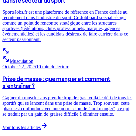
dans le secteur du sport
SportsJobs.fr est une plateforme de référence en France dédiée au
recrutement dans l'industrie du sport. Ce Jobboard spécialisé agit
comme un point de rencontre stratégique entre les structures
sportives (fédérations, clubs professionnels, marques, agences
événementielles) et les candidats désireux de faire carrière dans ce
secteur passionnant.
fitness_center
fitness_center
Musculation
October 22, 2025
10 min
de lecture
Prise de masse : que manger et comment
s'entraîner ?
Gagner du muscle sans prendre trop de gras, voilà le défi de tous les
sportifs qui se lancent dans une prise de masse. Trop souvent, cette
phase est confondue avec une permission de "tout manger", ce qui
se traduit par un gain de graisse difficile à éliminer ensuite.
arrow_forward
Voir tous les articles