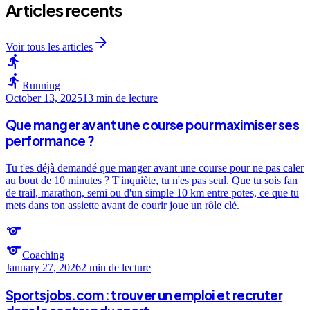
Articles recents
arrow_forward
Voir tous les articles
directions_run
directions_run
Running
October 13, 2025
13 min
de lecture
Que manger avant une course pour maximiser ses
performance ?
Tu t'es déjà demandé que manger avant une course pour ne pas caler
au bout de 10 minutes ? T'inquiète, tu n'es pas seul. Que tu sois fan
de trail, marathon, semi ou d'un simple 10 km entre potes, ce que tu
mets dans ton assiette avant de courir joue un rôle clé.
sports
sports
Coaching
January 27, 2026
2 min
de lecture
Sportsjobs.com : trouver un emploi et recruter