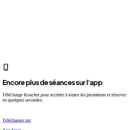
home
Mer 07:30
Ven 12:00
Dim 08:00
JE
Julie E.
self_improvement
sports_mma
fitness_center
accessibility_new
sports_tennis
sports_tennis
local_fire_department
music_note
pool
exercise
fitness_center
accessibility_new
phone_iphone
Encore plus de séances sur l'app
Télécharge Koacher pour accéder à toutes les prestations et réserver
en quelques secondes.
Télécharger sur