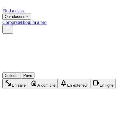
Find a class
Our classes
Corporate
Blog
I'm a pro
verified
lock
event_available
Collectif
Privé
fitness_center
home
park
videocam
En salle
À domicile
En extérieur
En ligne
directions_run
Privé
Running
45min