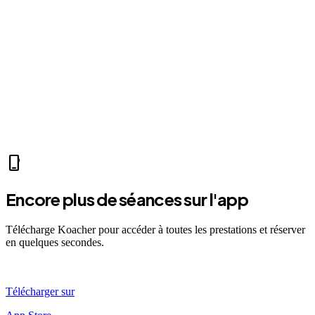
home
Mer 07:30
Ven 12:00
Dim 08:00
MI
Mathis I.
self_improvement
sports_mma
fitness_center
accessibility_new
directions_run
sports_tennis
local_fire_department
music_note
pool
exercise
fitness_center
accessibility_new
phone_iphone
Encore plus de séances sur l'app
Télécharge Koacher pour accéder à toutes les prestations et réserver
en quelques secondes.
Télécharger sur