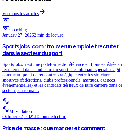
arrow_forward
Voir tous les articles
sports
sports
Coaching
January 27, 2026
2 min
de lecture
Sportsjobs.com : trouver un emploi et recruter
dans le secteur du sport
SportsJobs.fr est une plateforme de référence en France dédiée au
recrutement dans l'industrie du sport. Ce Jobboard spécialisé agit
comme un point de rencontre stratégique entre les structures
sportives (fédérations, clubs professionnels, marques, agences
événementielles) et les candidats désireux de faire carrière dans ce
secteur passionnant.
fitness_center
fitness_center
Musculation
October 22, 2025
10 min
de lecture
Prise de masse : que manger et comment