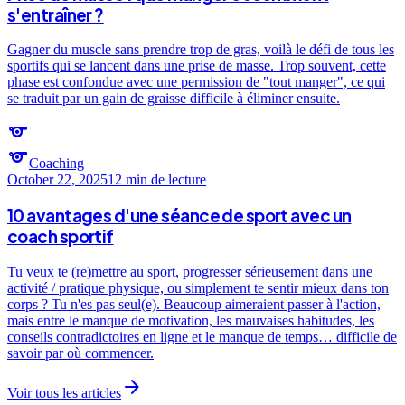
s'entraîner ?
Gagner du muscle sans prendre trop de gras, voilà le défi de tous les
sportifs qui se lancent dans une prise de masse. Trop souvent, cette
phase est confondue avec une permission de "tout manger", ce qui
se traduit par un gain de graisse difficile à éliminer ensuite.
sports
sports
Coaching
October 22, 2025
12 min
de lecture
10 avantages d'une séance de sport avec un
coach sportif
Tu veux te (re)mettre au sport, progresser sérieusement dans une
activité / pratique physique, ou simplement te sentir mieux dans ton
corps ? Tu n'es pas seul(e). Beaucoup aimeraient passer à l'action,
mais entre le manque de motivation, les mauvaises habitudes, les
conseils contradictoires en ligne et le manque de temps… difficile de
savoir par où commencer.
arrow_forward
Voir tous les articles