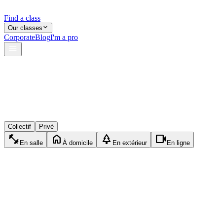
Find a class
Our classes
Corporate
Blog
I'm a pro
verified
lock
event_available
Collectif
Privé
fitness_center
home
park
videocam
En salle
À domicile
En extérieur
En ligne
sports_tennis
Privé
Tennis
1h