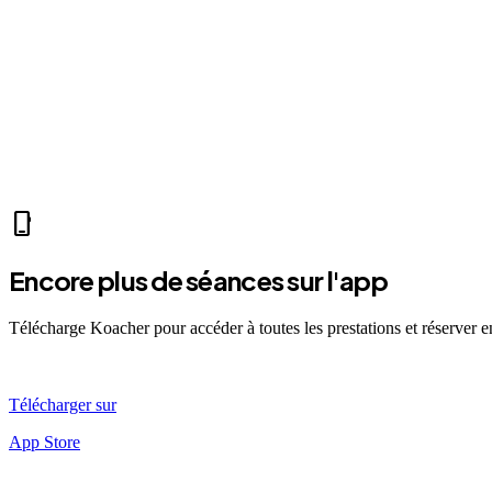
videocam
Mer 07:30
Ven 12:00
Dim 08:00
TE
Thomas E.
self_improvement
sports_mma
fitness_center
accessibility_new
directions_run
sports_tennis
sports_
phone_iphone
Encore plus de séances sur l'app
Télécharge Koacher pour accéder à toutes les prestations et réserver 
Télécharger sur
App Store