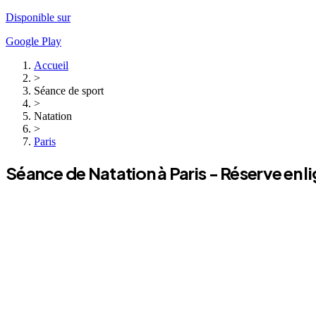
Disponible sur
Google Play
Accueil
>
Séance de sport
>
Natation
>
Paris
Séance de
Natation
à
Paris
- Réserve en l