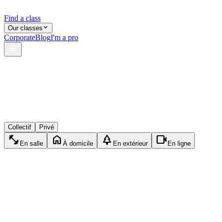
Find a class
Our classes
Corporate
Blog
I'm a pro
verified
lock
event_available
Collectif
Privé
fitness_center
home
park
videocam
En salle
À domicile
En extérieur
En ligne
pool
Privé
Natation
1h