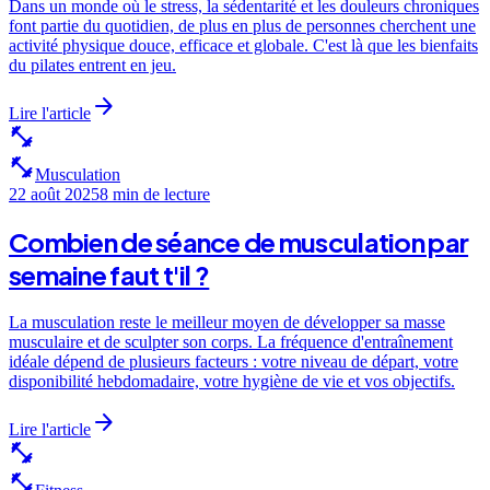
Dans un monde où le stress, la sédentarité et les douleurs chroniques
font partie du quotidien, de plus en plus de personnes cherchent une
activité physique douce, efficace et globale. C'est là que les bienfaits
du pilates entrent en jeu.
arrow_forward
Lire l'article
fitness_center
fitness_center
Musculation
22 août 2025
8 min
de lecture
Combien de séance de musculation par
semaine​ faut t'il ?
La musculation reste le meilleur moyen de développer sa masse
musculaire et de sculpter son corps. La fréquence d'entraînement
idéale dépend de plusieurs facteurs : votre niveau de départ, votre
disponibilité hebdomadaire, votre hygiène de vie et vos objectifs.
arrow_forward
Lire l'article
fitness_center
fitness_center