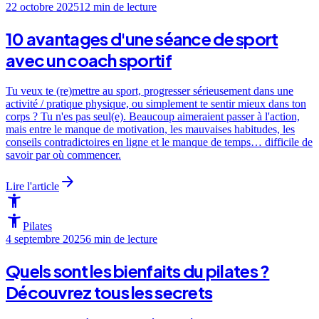
22 octobre 2025
12 min
de lecture
10 avantages d'une séance de sport
avec un coach sportif
Tu veux te (re)mettre au sport, progresser sérieusement dans une
activité / pratique physique, ou simplement te sentir mieux dans ton
corps ? Tu n'es pas seul(e). Beaucoup aimeraient passer à l'action,
mais entre le manque de motivation, les mauvaises habitudes, les
conseils contradictoires en ligne et le manque de temps… difficile de
savoir par où commencer.
arrow_forward
Lire l'article
accessibility_new
accessibility_new
Pilates
4 septembre 2025
6 min
de lecture
Quels sont les bienfaits du pilates ?
Découvrez tous les secrets