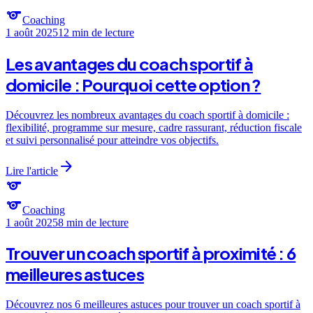
sports
Coaching
1 août 2025
12 min
de lecture
Les avantages du coach sportif à
domicile : Pourquoi cette option ?
Découvrez les nombreux avantages du coach sportif à domicile :
flexibilité, programme sur mesure, cadre rassurant, réduction fiscale
et suivi personnalisé pour atteindre vos objectifs.
arrow_forward
Lire l'article
sports
sports
Coaching
1 août 2025
8 min
de lecture
Trouver un coach sportif à proximité : 6
meilleures astuces
Découvrez nos 6 meilleures astuces pour trouver un coach sportif à