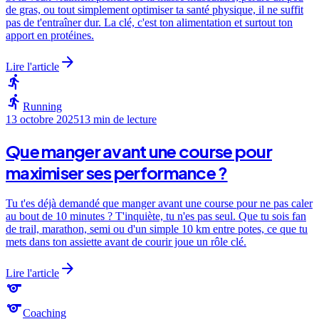
de gras, ou tout simplement optimiser ta santé physique, il ne suffit
pas de t'entraîner dur. La clé, c'est ton alimentation et surtout ton
apport en protéines.
arrow_forward
Lire l'article
directions_run
directions_run
Running
13 octobre 2025
13 min
de lecture
Que manger avant une course pour
maximiser ses performance ?
Tu t'es déjà demandé que manger avant une course pour ne pas caler
au bout de 10 minutes ? T'inquiète, tu n'es pas seul. Que tu sois fan
de trail, marathon, semi ou d'un simple 10 km entre potes, ce que tu
mets dans ton assiette avant de courir joue un rôle clé.
arrow_forward
Lire l'article
sports
sports
Coaching