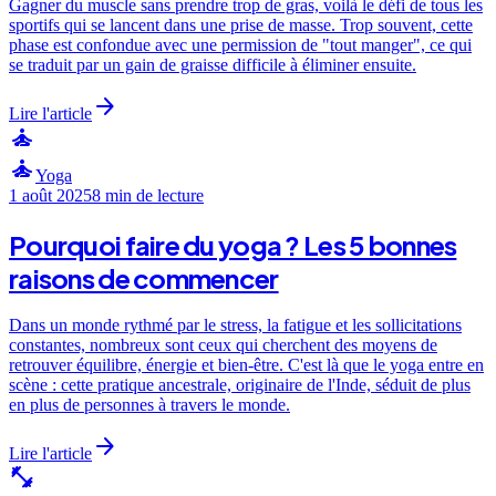
Gagner du muscle sans prendre trop de gras, voilà le défi de tous les
sportifs qui se lancent dans une prise de masse. Trop souvent, cette
phase est confondue avec une permission de "tout manger", ce qui
se traduit par un gain de graisse difficile à éliminer ensuite.
arrow_forward
Lire l'article
self_improvement
self_improvement
Yoga
1 août 2025
8 min
de lecture
Pourquoi faire du yoga ? Les 5 bonnes
raisons de commencer
Dans un monde rythmé par le stress, la fatigue et les sollicitations
constantes, nombreux sont ceux qui cherchent des moyens de
retrouver équilibre, énergie et bien-être. C'est là que le yoga entre en
scène : cette pratique ancestrale, originaire de l'Inde, séduit de plus
en plus de personnes à travers le monde.
arrow_forward
Lire l'article
fitness_center