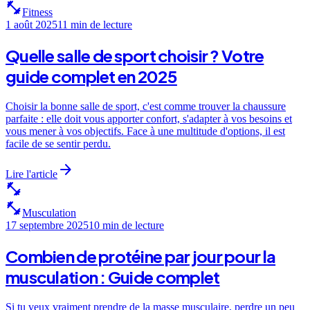
fitness_center
Fitness
1 août 2025
11 min
de lecture
Quelle salle de sport choisir ? Votre
guide complet en 2025
Choisir la bonne salle de sport, c'est comme trouver la chaussure
parfaite : elle doit vous apporter confort, s'adapter à vos besoins et
vous mener à vos objectifs. Face à une multitude d'options, il est
facile de se sentir perdu.
arrow_forward
Lire l'article
fitness_center
fitness_center
Musculation
17 septembre 2025
10 min
de lecture
Combien de protéine par jour pour la
musculation : Guide complet
Si tu veux vraiment prendre de la masse musculaire, perdre un peu