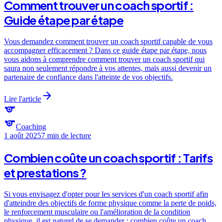
Comment trouver un coach sportif :
Guide étape par étape
Vous demandez comment trouver un coach sportif capable de vous
accompagner efficacement ? Dans ce guide étape par étape, nous
vous aidons à comprendre comment trouver un coach sportif qui
saura non seulement répondre à vos attentes, mais aussi devenir un
partenaire de confiance dans l'atteinte de vos objectifs.
arrow_forward
Lire l'article
sports
sports
Coaching
1 août 2025
7 min
de lecture
Combien coûte un coach sportif : Tarifs
et prestations ?
Si vous envisagez d'opter pour les services d'un coach sportif afin
d'atteindre des objectifs de forme physique comme la perte de poids,
le renforcement musculaire ou l'amélioration de la condition
physique, il est naturel de se demander : combien coûte un coach