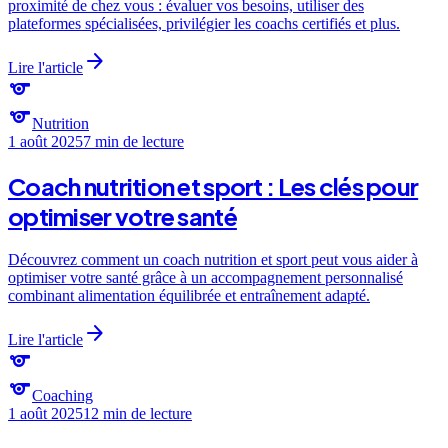
proximité de chez vous : évaluer vos besoins, utiliser des
plateformes spécialisées, privilégier les coachs certifiés et plus.
arrow_forward
Lire l'article
sports
sports
Nutrition
1 août 2025
7 min
de lecture
Coach nutrition et sport : Les clés pour
optimiser votre santé
Découvrez comment un coach nutrition et sport peut vous aider à
optimiser votre santé grâce à un accompagnement personnalisé
combinant alimentation équilibrée et entraînement adapté.
arrow_forward
Lire l'article
sports
sports
Coaching
1 août 2025
12 min
de lecture