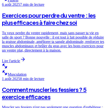
Fitness
6 août 2025
7 min
de lecture
Exercices pour perdre du ventre : les
plus efficaces à faire chez soi
Tu veux perdre du ventre rapidement, mais sans passer ta vie en
salle de sport ? Bonne nouvelle : il est tout à fait possible de réduire
la graisse abdominale, améliorer ta sangle abdominale, renforcer tes
muscles abdominaux et brûler du gras avec les bons exercices pour
un ventre plat, directement à la maison.
arrow_forward
Lire l'article
fitness_center
fitness_center
Musculation
1 août 2025
8 min
de lecture
Comment muscler les fessiers ? 5
exercice efficaces
Muscler ses fessiers n'est pas seulement une question d'esthétique :