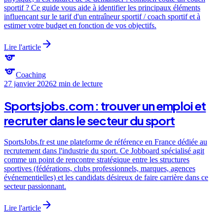
sportif ? Ce guide vous aide à identifier les principaux éléments
influençant sur le tarif d'un entraîneur sportif / coach sportif et à
estimer votre budget en fonction de vos objectifs.
arrow_forward
Lire l'article
sports
sports
Coaching
27 janvier 2026
2 min
de lecture
Sportsjobs.com : trouver un emploi et
recruter dans le secteur du sport
SportsJobs.fr est une plateforme de référence en France dédiée au
recrutement dans l'industrie du sport. Ce Jobboard spécialisé agit
comme un point de rencontre stratégique entre les structures
sportives (fédérations, clubs professionnels, marques, agences
événementielles) et les candidats désireux de faire carrière dans ce
secteur passionnant.
arrow_forward
Lire l'article