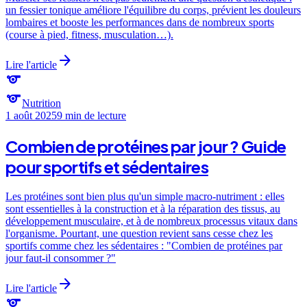
un fessier tonique améliore l'équilibre du corps, prévient les douleurs
lombaires et booste les performances dans de nombreux sports
(course à pied, fitness, musculation…).
arrow_forward
Lire l'article
sports
sports
Nutrition
1 août 2025
9 min
de lecture
Combien de protéines par jour ? Guide
pour sportifs et sédentaires
Les protéines sont bien plus qu'un simple macro-nutriment : elles
sont essentielles à la construction et à la réparation des tissus, au
développement musculaire, et à de nombreux processus vitaux dans
l'organisme. Pourtant, une question revient sans cesse chez les
sportifs comme chez les sédentaires : "Combien de protéines par
jour faut-il consommer ?"
arrow_forward
Lire l'article
sports