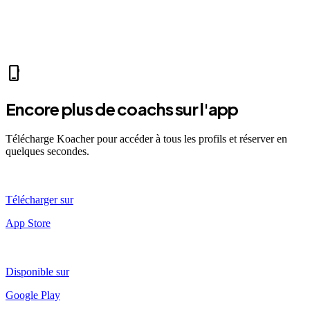
self_improvement
sports_mma
fitness_center
accessibility_new
directions_run
sports_tennis
sports_tennis
local_fire_department
music_note
pool
exercise
fitness_center
accessibility_new
phone_iphone
Encore plus de coachs sur l'app
Télécharge Koacher pour accéder à tous les profils et réserver en
quelques secondes.
Télécharger sur
App Store
Disponible sur
Google Play