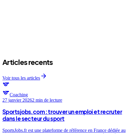
Articles recents
arrow_forward
Voir tous les articles
sports
sports
Coaching
27 janvier 2026
2 min
de lecture
Sportsjobs.com : trouver un emploi et recruter
dans le secteur du sport
SportsJobs.fr est une plateforme de référence en France dédiée au