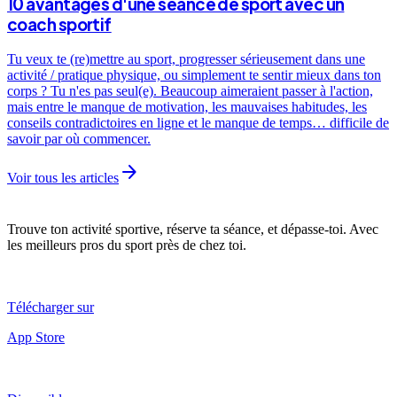
10 avantages d'une séance de sport avec un
coach sportif
Tu veux te (re)mettre au sport, progresser sérieusement dans une
activité / pratique physique, ou simplement te sentir mieux dans ton
corps ? Tu n'es pas seul(e). Beaucoup aimeraient passer à l'action,
mais entre le manque de motivation, les mauvaises habitudes, les
conseils contradictoires en ligne et le manque de temps… difficile de
savoir par où commencer.
arrow_forward
Voir tous les articles
Trouve ton activité sportive, réserve ta séance, et dépasse-toi. Avec
les meilleurs pros du sport près de chez toi.
Télécharger sur
App Store