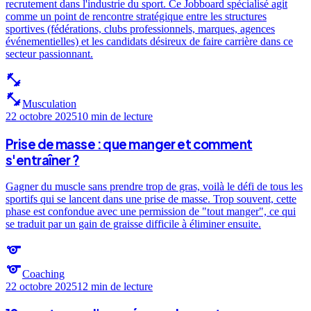
recrutement dans l'industrie du sport. Ce Jobboard spécialisé agit
comme un point de rencontre stratégique entre les structures
sportives (fédérations, clubs professionnels, marques, agences
événementielles) et les candidats désireux de faire carrière dans ce
secteur passionnant.
fitness_center
fitness_center
Musculation
22 octobre 2025
10 min
de lecture
Prise de masse : que manger et comment
s'entraîner ?
Gagner du muscle sans prendre trop de gras, voilà le défi de tous les
sportifs qui se lancent dans une prise de masse. Trop souvent, cette
phase est confondue avec une permission de "tout manger", ce qui
se traduit par un gain de graisse difficile à éliminer ensuite.
sports
sports
Coaching
22 octobre 2025
12 min
de lecture