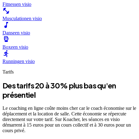
Fitness
en visio
fitness_center
Musculation
en visio
music_note
Danse
en visio
sports_mma
Boxe
en visio
directions_run
Running
en visio
Tarifs
Des tarifs 20 à 30% plus bas qu'en
présentiel
Le coaching en ligne coûte moins cher car le coach économise sur le
déplacement et la location de salle. Cette économie se répercute
directement sur votre tarif. Sur Koacher, les séances en visio
démarrent à 15 euros pour un cours collectif et à 30 euros pour un
cours privé.