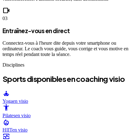
videocam
03
Entraînez-vous en direct
Connectez-vous à l'heure dite depuis votre smartphone ou
ordinateur. Le coach vous guide, vous corrige et vous motive en
temps réel pendant toute la séance.
Disciplines
Sports disponibles en coaching visio
self_improvement
Yoga
en visio
accessibility_new
Pilates
en visio
local_fire_department
HIIT
en visio
monitor_heart