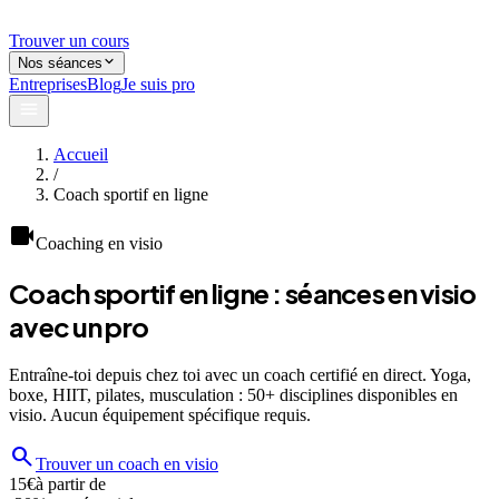
Trouver un cours
Nos séances
Entreprises
Blog
Je suis pro
Accueil
/
Coach sportif en ligne
videocam
Coaching en visio
Coach sportif en ligne :
séances en visio
avec un pro
Entraîne-toi depuis chez toi avec un coach certifié en direct. Yoga,
boxe, HIIT, pilates, musculation : 50+ disciplines disponibles en
visio. Aucun équipement spécifique requis.
search
Trouver un coach en visio
15€
à partir de