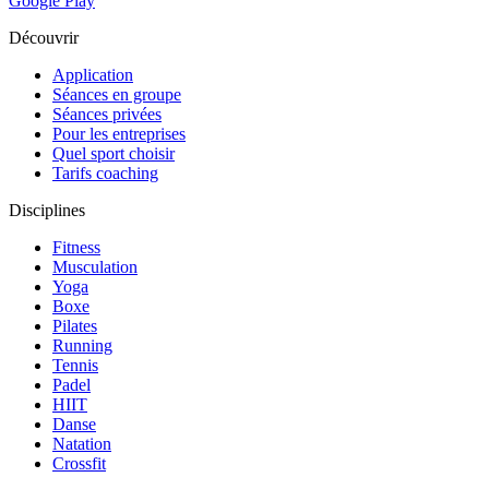
Google Play
Découvrir
Application
Séances en groupe
Séances privées
Pour les entreprises
Quel sport choisir
Tarifs coaching
Disciplines
Fitness
Musculation
Yoga
Boxe
Pilates
Running
Tennis
Padel
HIIT
Danse
Natation
Crossfit