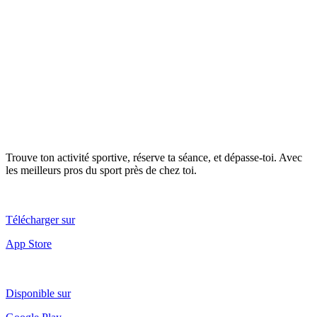
calendar_month
calculate
Demander une démo
Simuler mon budget
entreprise@koacher.app
Trouve ton activité sportive, réserve ta séance, et dépasse-toi. Avec
les meilleurs pros du sport près de chez toi.
Télécharger sur
App Store
Disponible sur