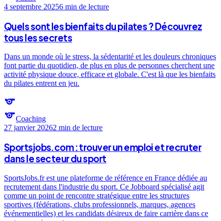
4 septembre 2025
6 min
de lecture
Quels sont les bienfaits du pilates ? Découvrez
tous les secrets
Dans un monde où le stress, la sédentarité et les douleurs chroniques
font partie du quotidien, de plus en plus de personnes cherchent une
activité physique douce, efficace et globale. C'est là que les bienfaits
du pilates entrent en jeu.
sports
sports
Coaching
27 janvier 2026
2 min
de lecture
Sportsjobs.com : trouver un emploi et recruter
dans le secteur du sport
SportsJobs.fr est une plateforme de référence en France dédiée au
recrutement dans l'industrie du sport. Ce Jobboard spécialisé agit
comme un point de rencontre stratégique entre les structures
sportives (fédérations, clubs professionnels, marques, agences
événementielles) et les candidats désireux de faire carrière dans ce