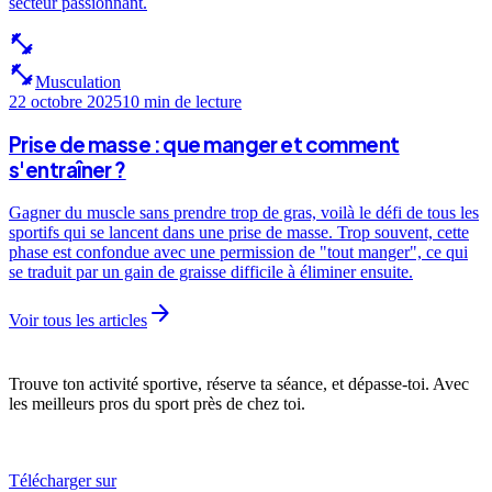
secteur passionnant.
fitness_center
fitness_center
Musculation
22 octobre 2025
10 min
de lecture
Prise de masse : que manger et comment
s'entraîner ?
Gagner du muscle sans prendre trop de gras, voilà le défi de tous les
sportifs qui se lancent dans une prise de masse. Trop souvent, cette
phase est confondue avec une permission de "tout manger", ce qui
se traduit par un gain de graisse difficile à éliminer ensuite.
arrow_forward
Voir tous les articles
Trouve ton activité sportive, réserve ta séance, et dépasse-toi. Avec
les meilleurs pros du sport près de chez toi.
Télécharger sur