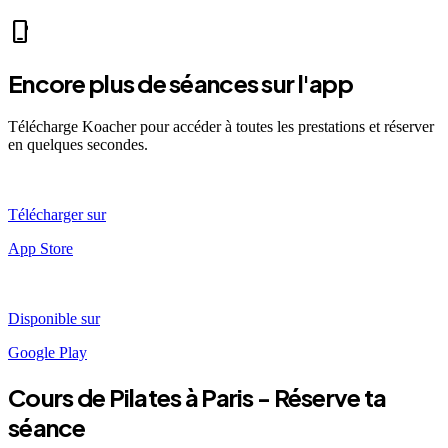
local_fire_department
music_note
pool
exercise
fitness_center
accessibility_new
phone_iphone
Encore plus de séances sur l'app
Télécharge Koacher pour accéder à toutes les prestations et réserver
en quelques secondes.
Télécharger sur
App Store
Disponible sur
Google Play
Cours de
Pilates
à
Paris
- Réserve ta
séance