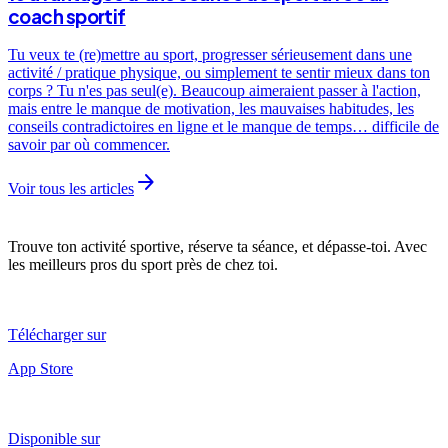
coach sportif
Tu veux te (re)mettre au sport, progresser sérieusement dans une
activité / pratique physique, ou simplement te sentir mieux dans ton
corps ? Tu n'es pas seul(e). Beaucoup aimeraient passer à l'action,
mais entre le manque de motivation, les mauvaises habitudes, les
conseils contradictoires en ligne et le manque de temps… difficile de
savoir par où commencer.
arrow_forward
Voir tous les articles
Trouve ton activité sportive, réserve ta séance, et dépasse-toi. Avec
les meilleurs pros du sport près de chez toi.
Télécharger sur
App Store
Disponible sur