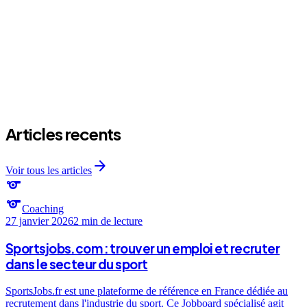
expand_more
Quel budget pour la boxe privee ?
Articles recents
arrow_forward
Voir tous les articles
sports
sports
Coaching
27 janvier 2026
2 min
de lecture
Sportsjobs.com : trouver un emploi et recruter
dans le secteur du sport
SportsJobs.fr est une plateforme de référence en France dédiée au
recrutement dans l'industrie du sport. Ce Jobboard spécialisé agit