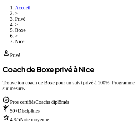
Accueil
>
Privé
>
Boxe
>
Nice
person
Privé
Coach de Boxe privé à Nice
Trouve ton coach de Boxe pour un suivi privé à 100%. Programme
sur mesure.
verified
Pros certifiés
Coachs diplômés
sports_martial_arts
50+
Disciplines
star
4.9/5
Note moyenne