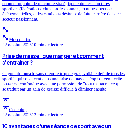
comme un point de rencontre stratégique entre les structures
sportives (fédérations, clubs professionnels, marques, agences
événementielles) et les candidats désireux de faire carrière dans ce
secteur passionnant.
fitness_center
fitness_center
Musculation
22 octobre 2025
10 min
de lecture
Prise de masse : que manger et comment
s'entraîner ?
Gagner du muscle sans prendre trop de gras, voilà le défi de tous les
sportifs qui se lancent dans une prise de masse. Trop souvent, cette
phase est confondue avec une permission de "tout manger", ce qui
se traduit par un gain de graisse difficile à éliminer ensuite.
sports
sports
Coaching
22 octobre 2025
12 min
de lecture
10 avantages d'une séance de sport avec un