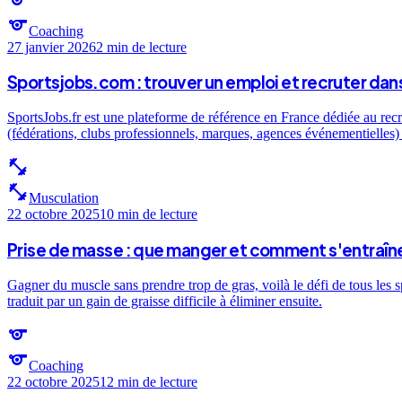
sports
Coaching
27 janvier 2026
2 min
de lecture
Sportsjobs.com : trouver un emploi et recruter dans
SportsJobs.fr est une plateforme de référence en France dédiée au recr
(fédérations, clubs professionnels, marques, agences événementielles) e
fitness_center
fitness_center
Musculation
22 octobre 2025
10 min
de lecture
Prise de masse : que manger et comment s'entraîne
Gagner du muscle sans prendre trop de gras, voilà le défi de tous les 
traduit par un gain de graisse difficile à éliminer ensuite.
sports
sports
Coaching
22 octobre 2025
12 min
de lecture