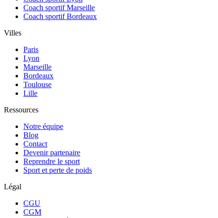
Coach sportif Marseille
Coach sportif Bordeaux
Villes
Paris
Lyon
Marseille
Bordeaux
Toulouse
Lille
Ressources
Notre équipe
Blog
Contact
Devenir partenaire
Reprendre le sport
Sport et perte de poids
Légal
CGU
CGM