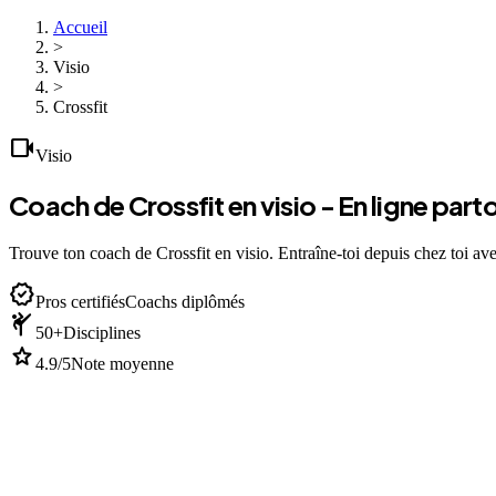
Accueil
>
Visio
>
Crossfit
videocam
Visio
Coach de Crossfit en visio - En ligne part
Trouve ton coach de Crossfit en visio. Entraîne-toi depuis chez toi av
verified
Pros certifiés
Coachs diplômés
sports_martial_arts
50+
Disciplines
star
4.9/5
Note moyenne
devices