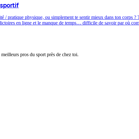
sportif
ité / pratique physique, ou simplement te sentir mieux dans ton corps ? T
dictoires en ligne et le manque de temps… difficile de savoir par où c
 meilleurs pros du sport près de chez toi.