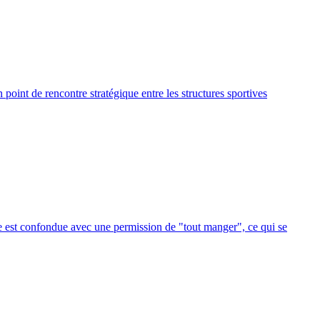
point de rencontre stratégique entre les structures sportives
ase est confondue avec une permission de "tout manger", ce qui se