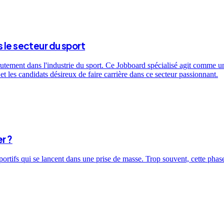
 le secteur du sport
utement dans l'industrie du sport. Ce Jobboard spécialisé agit comme un 
t les candidats désireux de faire carrière dans ce secteur passionnant.
r ?
sportifs qui se lancent dans une prise de masse. Trop souvent, cette ph