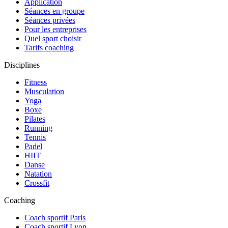
Application
Séances en groupe
Séances privées
Pour les entreprises
Quel sport choisir
Tarifs coaching
Disciplines
Fitness
Musculation
Yoga
Boxe
Pilates
Running
Tennis
Padel
HIIT
Danse
Natation
Crossfit
Coaching
Coach sportif Paris
Coach sportif Lyon