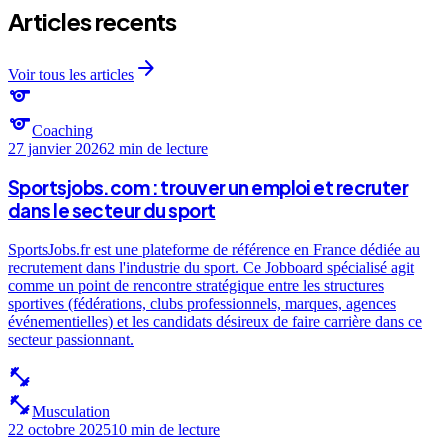
Articles recents
arrow_forward
Voir tous les articles
sports
sports
Coaching
27 janvier 2026
2 min
de lecture
Sportsjobs.com : trouver un emploi et recruter
dans le secteur du sport
SportsJobs.fr est une plateforme de référence en France dédiée au
recrutement dans l'industrie du sport. Ce Jobboard spécialisé agit
comme un point de rencontre stratégique entre les structures
sportives (fédérations, clubs professionnels, marques, agences
événementielles) et les candidats désireux de faire carrière dans ce
secteur passionnant.
fitness_center
fitness_center
Musculation
22 octobre 2025
10 min
de lecture