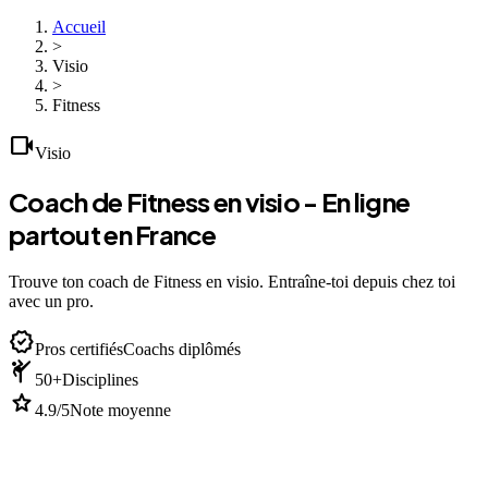
Accueil
>
Visio
>
Fitness
videocam
Visio
Coach de Fitness en visio - En ligne
partout en France
Trouve ton coach de Fitness en visio. Entraîne-toi depuis chez toi
avec un pro.
verified
Pros certifiés
Coachs diplômés
sports_martial_arts
50+
Disciplines
star
4.9/5
Note moyenne
devices