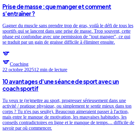
Prise de masse : que manger et comment
s'entraîner ?
Gagner du muscle sans prendre trop de gras, voilà le défi de tous les
sportifs qui se lancent dans une prise de masse. Trop souvent, cette
phase est confondue avec une permission de "tout manger", ce qui
se traduit par un gain de graisse difficile à éliminer ensuite.
sports
sports
Coaching
22 octobre 2025
12 min
de lecture
10 avantages d'une séance de sport avec un
coach sportif
Tu veux te (re)mettre au sport, progresser sérieusement dans une
activité / pratique physique, ou simplement te sentir mieux dans ton
corps ? Tu n'es pas seul(e). Beaucoup aimeraient passer à l'action,
mais entre le manque de motivation, les mauvaises habitudes, les
conseils contradictoires en ligne et le manque de temps… difficile de
savoir par où commencer.