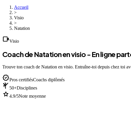
Accueil
>
Visio
>
Natation
videocam
Visio
Coach de Natation en visio - En ligne par
Trouve ton coach de Natation en visio. Entraîne-toi depuis chez toi av
verified
Pros certifiés
Coachs diplômés
sports_martial_arts
50+
Disciplines
star
4.9/5
Note moyenne
devices