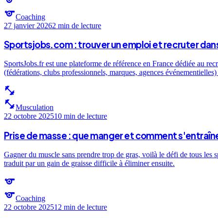
sports
Coaching
27 janvier 2026
2 min
de lecture
Sportsjobs.com : trouver un emploi et recruter dans
SportsJobs.fr est une plateforme de référence en France dédiée au recr
(fédérations, clubs professionnels, marques, agences événementielles) e
fitness_center
fitness_center
Musculation
22 octobre 2025
10 min
de lecture
Prise de masse : que manger et comment s'entraîne
Gagner du muscle sans prendre trop de gras, voilà le défi de tous les 
traduit par un gain de graisse difficile à éliminer ensuite.
sports
sports
Coaching
22 octobre 2025
12 min
de lecture