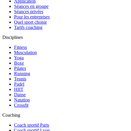
Application
Séances en groupe
Séances privées
Pour les entreprises
Quel sport choisir
Tarifs coaching
Disciplines
Fitness
Musculation
Yoga
Boxe
Pilates
Running
Tennis
Padel
HIIT
Danse
Natation
Crossfit
Coaching
Coach sportif Paris
Coach sportif Lyon