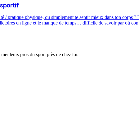
sportif
ité / pratique physique, ou simplement te sentir mieux dans ton corps ? T
dictoires en ligne et le manque de temps… difficile de savoir par où c
 meilleurs pros du sport près de chez toi.