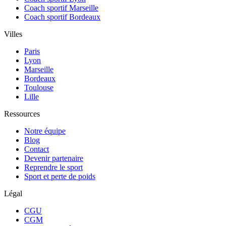
Coach sportif Marseille
Coach sportif Bordeaux
Villes
Paris
Lyon
Marseille
Bordeaux
Toulouse
Lille
Ressources
Notre équipe
Blog
Contact
Devenir partenaire
Reprendre le sport
Sport et perte de poids
Légal
CGU
CGM