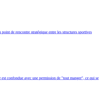
point de rencontre stratégique entre les structures sportives
ase est confondue avec une permission de "tout manger", ce qui se