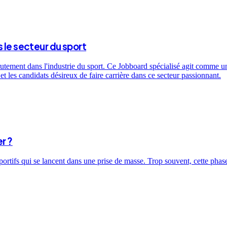
 le secteur du sport
utement dans l'industrie du sport. Ce Jobboard spécialisé agit comme un 
t les candidats désireux de faire carrière dans ce secteur passionnant.
r ?
sportifs qui se lancent dans une prise de masse. Trop souvent, cette ph