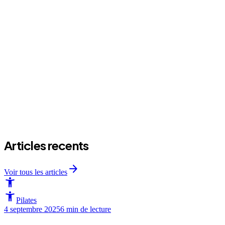
expand_more
Il y a combien de personnes dans un cours de Pilates collectif ?
e
C'est quoi la difference entre Pilates mat et Pilates Reformer en collectif ?
expand_more
Ca suffit pour tonifier le corps un cours de Pilates collectif ?
expand_more
Je dois prevenir le prof de mes problemes de sante ?
expand_more
Ca coute combien le Pilates collectif ?
Articles recents
arrow_forward
Voir tous les articles
accessibility_new
accessibility_new
Pilates
4 septembre 2025
6 min
de lecture