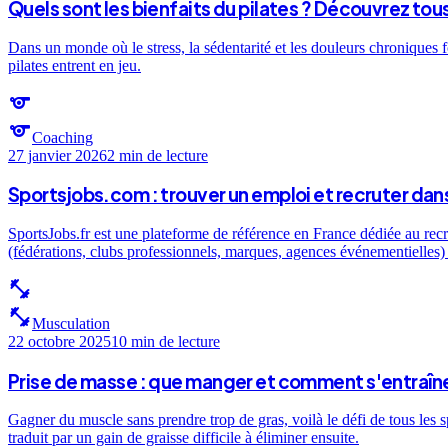
Quels sont les bienfaits du pilates ? Découvrez tou
Dans un monde où le stress, la sédentarité et les douleurs chroniques f
pilates entrent en jeu.
sports
sports
Coaching
27 janvier 2026
2 min
de lecture
Sportsjobs.com : trouver un emploi et recruter dans
SportsJobs.fr est une plateforme de référence en France dédiée au recr
(fédérations, clubs professionnels, marques, agences événementielles) e
fitness_center
fitness_center
Musculation
22 octobre 2025
10 min
de lecture
Prise de masse : que manger et comment s'entraîne
Gagner du muscle sans prendre trop de gras, voilà le défi de tous les 
traduit par un gain de graisse difficile à éliminer ensuite.