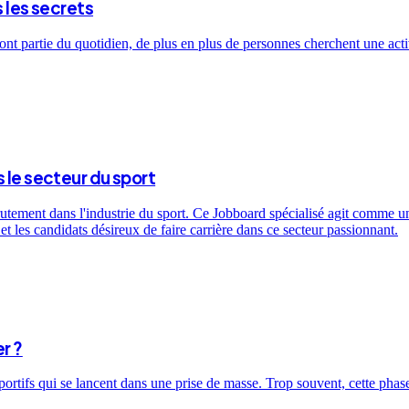
s les secrets
ont partie du quotidien, de plus en plus de personnes cherchent une activ
 le secteur du sport
utement dans l'industrie du sport. Ce Jobboard spécialisé agit comme un 
t les candidats désireux de faire carrière dans ce secteur passionnant.
r ?
sportifs qui se lancent dans une prise de masse. Trop souvent, cette ph