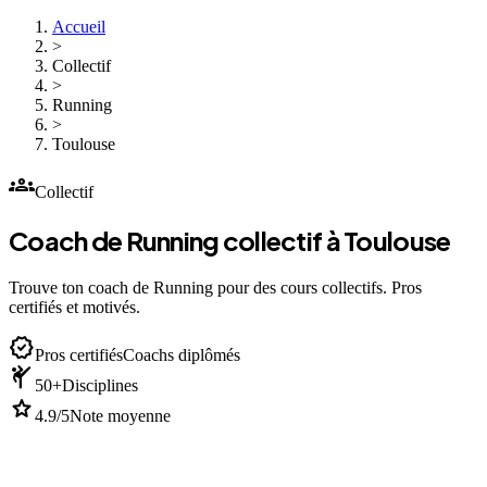
Accueil
>
Collectif
>
Running
>
Toulouse
groups
Collectif
Coach de Running collectif à Toulouse
Trouve ton coach de Running pour des cours collectifs. Pros
certifiés et motivés.
verified
Pros certifiés
Coachs diplômés
sports_martial_arts
50+
Disciplines
star
4.9/5
Note moyenne