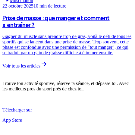
Musculation
22 octobre 2025
10 min
de lecture
Prise de masse : que manger et comment
s'entraîner ?
Gagner du muscle sans prendre trop de gras, voilà le défi de tous les
sportifs qui se lancent dans une prise de masse. Trop souvent, cette
phase est confondue avec une permission de "tout manger", ce qui
se traduit par un gain de graisse difficile à éliminer ensuite.
arrow_forward
Voir tous les articles
Trouve ton activité sportive, réserve ta séance, et dépasse-toi. Avec
les meilleurs pros du sport près de chez toi.
Télécharger sur
App Store