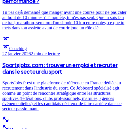
performance ?
Tu t'es déjà demandé que manger avant une course pour ne pas caler
au bout de 10 minutes ? T'inquiète, tu n'es pas seul. Que tu sois fan
de trail, marathon, semi ou d'un simple 10 km entre potes, ce que tu
mets dans ton assiette avant de courir joue un rôle clé.
sports
sports
Coaching
27 janvier 2026
2 min
de lecture
Sportsjobs.com : trouver un emploi et recruter
dans le secteur du sport
SportsJobs.fr est une plateforme de référence en France dédiée au
recrutement dans l'industrie du sport. Ce Jobboard spécialisé agit
comme un point de rencontre stratégique entre les structures
sportives (fédérations, clubs professionnels, marques, agences
événementielles) et les candidats désireux de faire carrière dans ce
secteur passionnant.
fitness_center
fitness_center