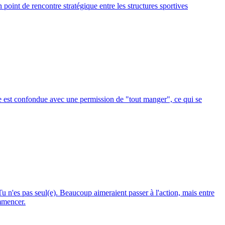
point de rencontre stratégique entre les structures sportives
ase est confondue avec une permission de "tout manger", ce qui se
u n'es pas seul(e). Beaucoup aimeraient passer à l'action, mais entre
ommencer.