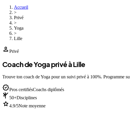
Accueil
>
Privé
>
Yoga
>
Lille
person
Privé
Coach de Yoga privé à Lille
Trouve ton coach de Yoga pour un suivi privé à 100%. Programme su
verified
Pros certifiés
Coachs diplômés
sports_martial_arts
50+
Disciplines
star
4.9/5
Note moyenne