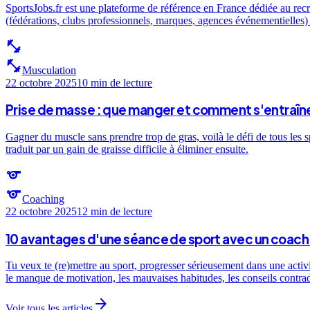
SportsJobs.fr est une plateforme de référence en France dédiée au recr
(fédérations, clubs professionnels, marques, agences événementielles) e
fitness_center
fitness_center
Musculation
22 octobre 2025
10 min
de lecture
Prise de masse : que manger et comment s'entraîne
Gagner du muscle sans prendre trop de gras, voilà le défi de tous les 
traduit par un gain de graisse difficile à éliminer ensuite.
sports
sports
Coaching
22 octobre 2025
12 min
de lecture
10 avantages d'une séance de sport avec un coach 
Tu veux te (re)mettre au sport, progresser sérieusement dans une activ
le manque de motivation, les mauvaises habitudes, les conseils contra
arrow_forward
Voir tous les articles