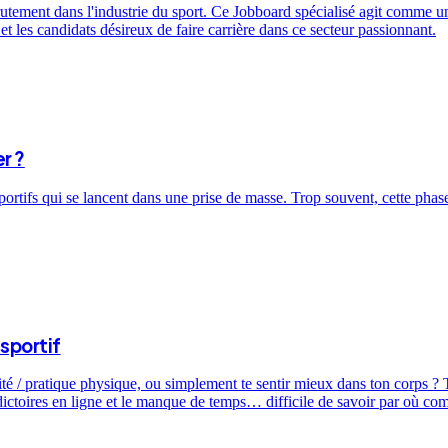
utement dans l'industrie du sport. Ce Jobboard spécialisé agit comme un 
t les candidats désireux de faire carrière dans ce secteur passionnant.
r ?
sportifs qui se lancent dans une prise de masse. Trop souvent, cette ph
sportif
ité / pratique physique, ou simplement te sentir mieux dans ton corps ? T
dictoires en ligne et le manque de temps… difficile de savoir par où c